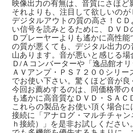
映像出力の有無は、音質にさほど
それよりも、注目して欲しいのが
デジタルアウトの質の高さ！ＣＤ
い信号を読みとるために、ＤＶＤ
Ｄプレーヤーよりも遙かに高性能
の質が悪くても、デジタル出力の
山あります。音が悪いと感じる場
Ｄ/Ａコンバーターや「逸品館オ
ＡＶアンプ・ＰＳ７２００シリー
でお使い下さい。驚くほど音が良
今回お薦めするのは、同価格帯の
も遙かに高音質なＤＶＤ・ＳＡＣ
これらの製品をお使い頂く場合に
接続に「アナログ・マルチチャン
ｈ接続）」を是非お試しください
でも多機能を優先するあまりに、