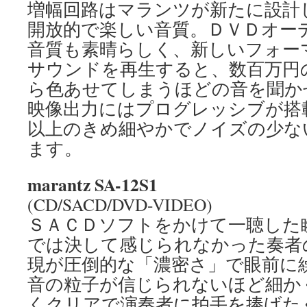
増幅回路はマランツが新たに設計
開放的で楽しい音質。ＤＶＤオー
音質も素晴らしく、新しいフォー
サウンドを再生すると、数百万円
ら色あせてしまうほどの音を聞か
映像出力にはプログレッシブが搭
以上のきめ細やかでノイズの少な
ます。
marantz SA-12S1
(CD/SACD/DVD-VIDEO)
ＳＡＣＤソフトをかけて一聴した
では決して感じられなかった奏者
現が圧倒的な「濃密さ」で眼前に
音の粒子が信じられないほど細か
くクリアで演奏者に拍手を捧げた