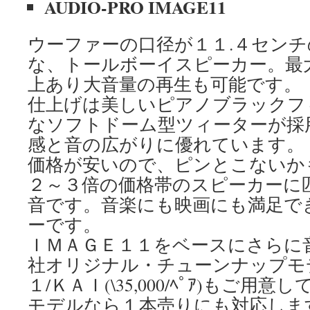
AUDIO-PRO IMAGE11
ウーファーの口径が１１.４セン
な、トールボーイスピーカー。最
上あり大音量の再生も可能です。
仕上げは美しいピアノブラックフ
なソフトドーム型ツィーターが採
感と音の広がりに優れています。
価格が安いので、ピンとこないか
２～３倍の価格帯のスピーカーに
音です。音楽にも映画にも満足で
ーです。
ＩＭＡＧＥ１１をベースにさらに
社オリジナル・チューンナップモ
１/ＫＡＩ(\35,000/ﾍﾟｱ)もご
モデルなら１本売りにも対応しま