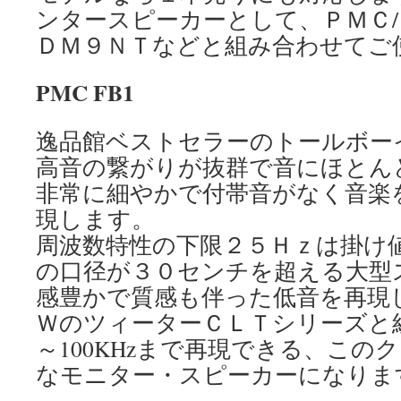
ンタースピーカーとして、ＰＭＣ/
ＤＭ９ＮＴなどと組み合わせてご
PMC FB1
逸品館ベストセラーのトールボー
高音の繋がりが抜群で音にほとん
非常に細やかで付帯音がなく音楽
現します。
周波数特性の下限２５Ｈｚは掛け
の口径が３０センチを超える大型
感豊かで質感も伴った低音を再現
ＷのツィーターＣＬＴシリーズと組
～100KHzまで再現できる、この
なモニター・スピーカーになりま