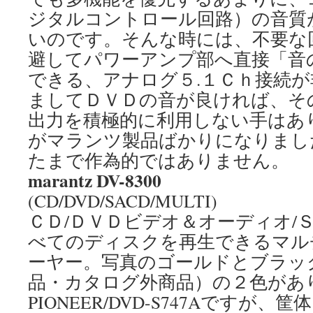
ジタルコントロール回路）の音質
いのです。そんな時には、不要な
避してパワーアンプ部へ直接「音
できる、アナログ５.１Ｃｈ接続
ましてＤＶＤの音が良ければ、そ
出力を積極的に利用しない手はあ
がマランツ製品ばかりになりまし
たまで作為的ではありません。
marantz DV-8300
(CD/DVD/SACD/MULTI)
ＣＤ/ＤＶＤビデオ＆オーディオ/
べてのディスクを再生できるマル
ーヤー。写真のゴールドとブラッ
品・カタログ外商品）の２色があ
PIONEER/DVD-S747Aですが