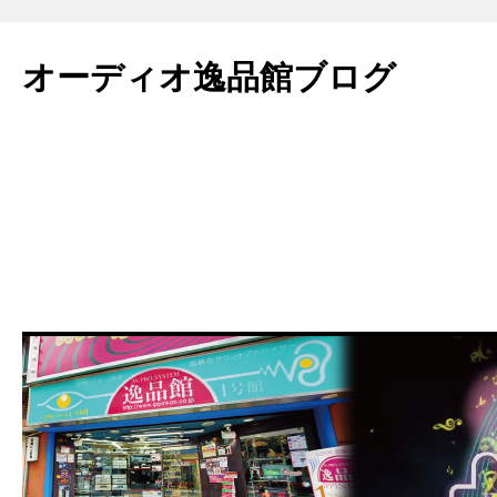
コ
ン
オーディオ逸品館ブログ
テ
ン
ツ
へ
ス
キ
ッ
プ