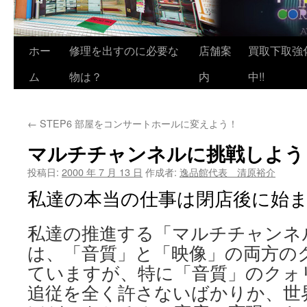
ホー
修理を出すのに必要な
店舗案
買取下取強
ム
物は？
内
中!!
←
STEP6 部屋をコンサートホールに変えよう！
マルチチャンネルに挑戦しよう
投稿日:
2000 年 7 月 13 日
作成者:
逸品館代表 清原裕介
私達の本当の仕事は閉店後に始
私達の推進する「マルチチャンネ
は、「音質」と「映像」の両方の
ていますが、特に「音質」のクォ
追従を全く許さないばかりか、世