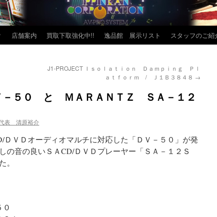
？
店舗案内
買取下取強化中!!
逸品館 展示リスト
スタッフのご紹
J1-PROJECT Ｉｓｏｌａｔｉｏｎ Ｄａｍｐｉｎｇ Ｐｌ
ａｔｆｏｒｍ / Ｊ１Ｂ３８４８
→
Ｖ－５０ と ＭＡＲＡＮＴＺ ＳＡ－１２
代表 清原裕介
D/ＤＶＤオーディオマルチに対応した「ＤＶ－５０」が発
しの音の良いＳＡCD/ＤＶＤプレーヤー「ＳＡ－１２Ｓ
た。
５０