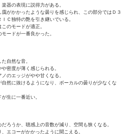
、楽器の表現に説得力がある。
し靄がかかったような曇りを感じられ、この部分ではＤ３
ＲＩＣ独特の艶を引き継いでいる。
はこのモードが適正。
のモードが一番良かった。
した自然な音。
やや密度が薄く感じられる。
アノのエッジがやや甘くなる。
が自然に抜けるようになり、ボーカルの曇りが少なくな
ドが生に一番近い。
めだろうか、聴感上の音数が減り、空間も狭くなる。
り、エコーがかかったように聞こえる。