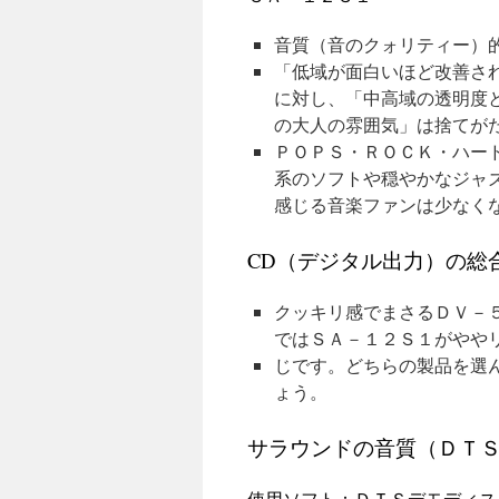
音質（音のクォリティー）
「低域が面白いほど改善さ
に対し、「中高域の透明度
の大人の雰囲気」は捨てが
ＰＯＰＳ・ＲＯＣＫ・ハー
系のソフトや穏やかなジャ
感じる音楽ファンは少なく
CD（デジタル出力）の総
クッキリ感でまさるＤＶ－
ではＳＡ－１２Ｓ１がやや
じです。どちらの製品を選
ょう。
サラウンドの音質（ＤＴ
使用ソフト：ＤＴＳデモディス