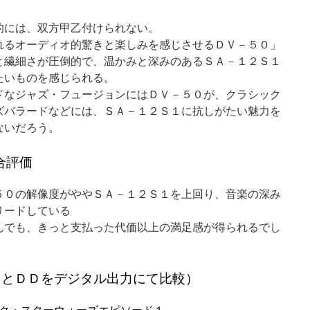
的には、双方甲乙付けられない。
れるオーディオ的驚きと楽しみを感じさせるＤＶ－５０」
と繊細さが圧倒的で、温かみと深みのあるＳＡ－１２Ｓ１
たいものを感じられる。
ドなジャズ・フュージョンにはＤＶ－５０が、クラシック
ズバラードなどには、ＳＡ－１２Ｓ１に抗しがたい魅力を
ないだろう。
合評価
５０の解像度がややＳＡ－１２Ｓ１を上回り、音楽の深み
リードしている
んでも、きっと支払った代価以上の満足感が得られるでし
ＳとＤＤをデジタル出力にて比較）
ク・スターウォーズエピソード１