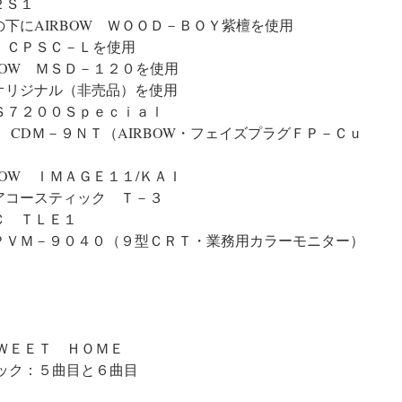
２Ｓ１
下にAIRBOW ＷＯＯＤ－ＢＯＹ紫檀を使用
W ＣＰＳＣ－Ｌを使用
BOW ＭＳＤ－１２０を使用
オリジナル（非売品）を使用
ＰＳ７２００Ｓｐｅｃｉａｌ
 CDＭ－９ＮＴ（AIRBOW・フェイズプラグＦＰ－Ｃｕ
BOW ＩＭＡＧＥ１１/ＫＡＩ
アコースティック Ｔ－３
Ｃ ＴＬＥ１
ＰＶＭ－９０４０（９型ＣＲＴ・業務用カラーモニター）
ＷＥＥＴ ＨＯＭＥ
ック：５曲目と６曲目