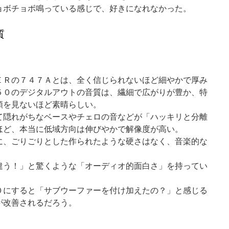
ョボチョボ鳴っている感じで、好きになれなかった。
質
ＥＲの７４７Ａとは、全く信じられないほど細やかで厚み
５０のデジタルアウトの音質は、繊細で広がりが豊か、特
類を見ないほど素晴らしい。
て隠れがちなベースやチェロの音などが「ハッキリと分離
ほど、本当に低域方向は伸びやかで解像度が高い。
に、ごりごりとした作られたような硬さはなく、音楽的な
違う！」と驚くような「オーディオ的面白さ」を持ってい
０にすると「サブウーファーを付け加えたの？」と感じる
が改善されるだろう。