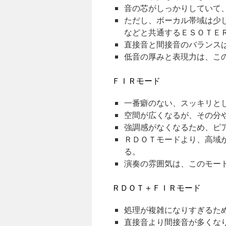
音の芯がしっかりしていて
ただし、ボーカル帯域は少
などと共通するＥＳＯＴＥ
直接音と間接音のバランス
低音の厚みと表現力は、こ
ＦＩＲモード
一番癖のない、スッキリと
空間が広くなるが、その分
強調感がなくなるため、ピ
ＲＤＯＴモードより、高域
る。
演奏の雰囲気は、このモー
ＲＤＯＴ＋ＦＩＲモード
処理が複雑になりすぎるた
直接音より間接音が多くな