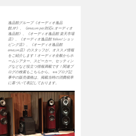
逸品館グループ《オーディオ逸品
館.JP》、《amazon pay対応e.オーディオ
逸品館》、《オーディオ逸品館 楽天市場
店》、《オーディオ逸品館 Yahoo!ショッ
ピング店》、《オーディオ逸品館
amazon店》のスタッフが、オススメ情報
をご紹介します！オーディオ全般からホ
ームシアター、スピーカー、セッティン
グなどなど役立つ情報満載です！関連ブ
ログの検索もこちらから。 ※※ブログ記
事中の販売価格は、掲載当時の消費税率
に基づいて表記しております。