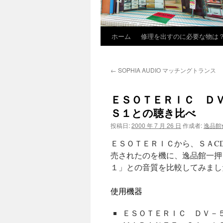
ホーム
修理を出すのに必要な物は
←
SOPHIA AUDIO マッチングトランス
ＥＳＯＴＥＲＩＣ Ｄ
Ｓ１との聴き比べ
投稿日:
2000 年 7 月 26 日
作成者:
逸品館
ＥＳＯＴＥＲＩＣから、ＳＡC
売されたのを機に、逸品館一押
１」との音質を比較してみまし
使用機器
ＥＳＯＴＥＲＩＣ ＤＶ－