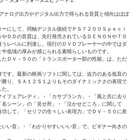
のアナログ出力やデジタル出力で得られる音質と傾向はほぼ
ターにして、同軸デジタル接続でＰＳ７２００Ｓｐｅｃｉ
ＳやＤＤの音質は、先行発売されているＤＥＮＯＮやＴＯ
違うレベルに到達し、現行のＤＶＤプレーヤーの中ではダ
と中低域の厚みが感じられる素晴らしいものです。
したＤＶ－５０の「トランスポーター部の性能」は、ただ
。
群です。最新の映画ソフトに関しては、迫力のある低音の
が勝り、ＳＡ１２Ｓ１よりもそのダイナミックさの表現で
した。
マイフェアレディ」・「カサブランカ」・「風と共に去り
「名シーン」の「見せ所」・「泣かせどころ」に関して
奏功して、「セリフの生々しい表現力」でＤＶ－５０に差
たいい音」・「わかりやすいいい音」で、ビギナー向きの