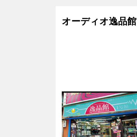
コ
ン
オーディオ逸品館
テ
ン
ツ
へ
ス
キ
ッ
プ