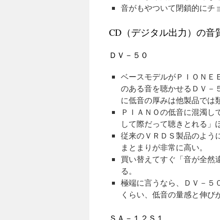
音がもやついて閉鎖的にチ
CD（デジタル出力）の音
ＤＶ－５０
ベースモデルがＰＩＯＮＥ
のある音を聴かせるＤＶ－
に低音の厚みは他製品では
ＰＩＡＮＯの低音に混濁し
して際だって聴きとれる」
従来のＶＲＤＳ製品のよう
まとまりが非常に高い。
買い替えてすぐ「音が全然
る。
極端に言うなら、ＤＶ－５
くらい、低音の量感と伸び
ＳＡ－１２Ｓ１