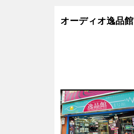
コ
ン
オーディオ逸品館
テ
ン
ツ
へ
ス
キ
ッ
プ