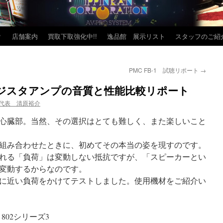
？
店舗案内
買取下取強化中!!
逸品館 展示リスト
スタッフのご紹
PMC FB-1 試聴リポート
→
ジスタアンプの音質と性能比較リポート
代表 清原裕介
心臓部。当然、その選択はとても難しく、また楽しいこと
組み合わせたときに、初めてその本当の姿を現すのです。
れる「負荷」は変動しない抵抗ですが、「スピーカーとい
変動するからなのです。
に近い負荷をかけてテストしました。使用機材をご紹介い
 802シリーズ3