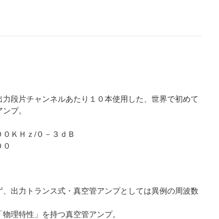
、出力段片チャンネルあたり１０本使用した、世界で初めて
アンプ。
０ＫＨｚ/０－３ｄＢ
００
ず、出力トランス式・真空管アンプとしては異例の周波数
「物理特性」を持つ真空管アンプ。