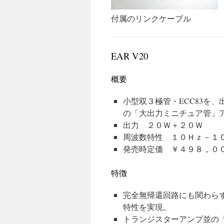
付属のリンクケーブル
EAR V20
概要
小型双３極管・ECC83を
の「大出力ミニチュア管」
出力 ２０Ｗ＋２０Ｗ
周波数特性 １０Ｈｚ－１０
発売時定価 ￥４９８，０
特徴
完全無帰還回路にも関わら
特性を実現。
トランジスターアンプ並の