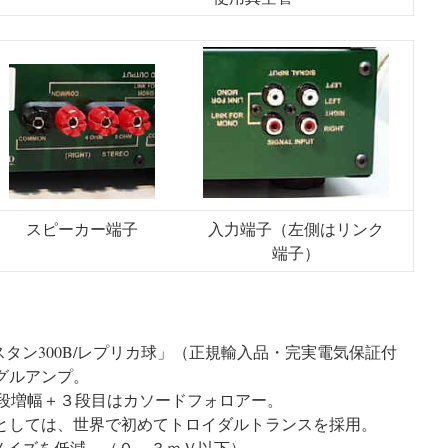
スピーカー端子
入力端子（左側はリンク
端子）
タン300B/レプリカ球」（正規輸入品・完実電気保証付
ングルアンプ。
級２段増幅＋３段目はカソードフォロアー。
プとしては、世界で初めてトロイダルトランスを採用。
ノイズを低減。（０．３ｍＶ以下）