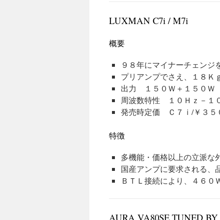
LUXMAN C7i / M7i
概要
９８年にマイナーチェンジを
プリアンプでさえ、１８Ｋ
出力 １５０Ｗ＋１５０Ｗ
周波数特性 １０Ｈｚ－１０
発売時定価 Ｃ７ｉ/￥３５
特徴
多機能・価格以上の立派な
国産アンプに要求される、
ＢＴＬ接続により、４６０Ｗ
AURA VA80SE TUNED BY I