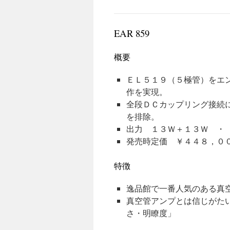
EAR 859
概要
ＥＬ５１９（５極管）をエ
作を実現。
全段ＤＣカップリング接続
を排除。
出力 １３Ｗ＋１３Ｗ ・
発売時定価 ￥４４８，０
特徴
逸品館で一番人気のある真
真空管アンプとは信じがた
さ・明瞭度」