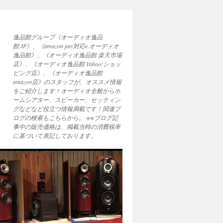
逸品館グループ《オーディオ逸品
館.JP》、《amazon pay対応e.オーディオ
逸品館》、《オーディオ逸品館 楽天市場
店》、《オーディオ逸品館 Yahoo!ショッ
ピング店》、《オーディオ逸品館
amazon店》のスタッフが、オススメ情報
をご紹介します！オーディオ全般からホ
ームシアター、スピーカー、セッティン
グなどなど役立つ情報満載です！関連ブ
ログの検索もこちらから。 ※※ブログ記
事中の販売価格は、掲載当時の消費税率
に基づいて表記しております。