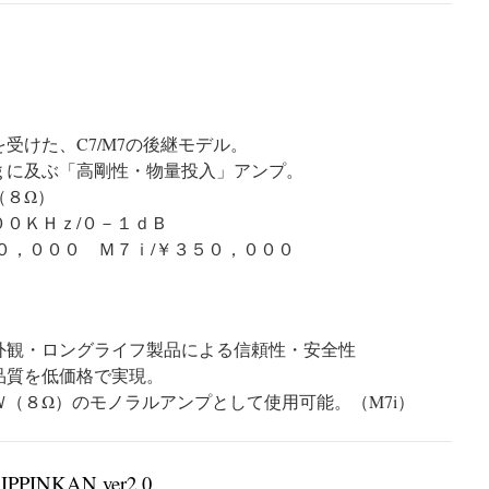
受けた、C7/M7の後継モデル。
ｇに及ぶ「高剛性・物量投入」アンプ。
（８Ω）
０ＫＨｚ/０－１ｄＢ
０，０００ Ｍ７ｉ/￥３５０，０００
外観・ロングライフ製品による信頼性・安全性
品質を低価格で実現。
（８Ω）のモノラルアンプとして使用可能。（M7i）
PPINKAN ver2.0