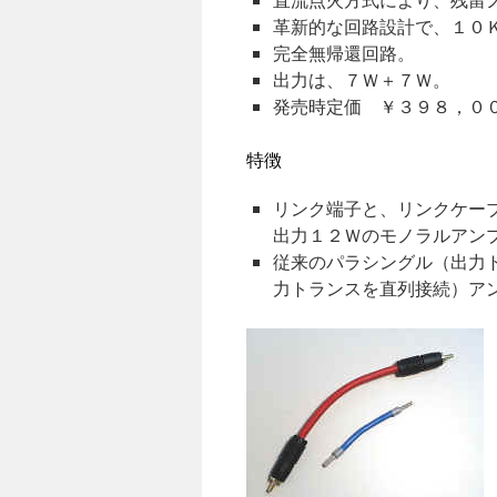
革新的な回路設計で、１０
完全無帰還回路。
出力は、７Ｗ＋７Ｗ。
発売時定価 ￥３９８，０
特徴
リンク端子と、リンクケー
出力１２Ｗのモノラルアン
従来のパラシングル（出力
力トランスを直列接続）ア