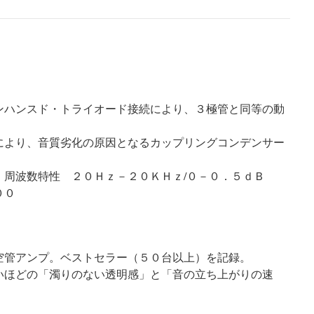
ンハンスド・トライオード接続により、３極管と同等の動
により、音質劣化の原因となるカップリングコンデンサー
 周波数特性 ２０Ｈｚ－２０ＫＨｚ/０－０．５ｄＢ
００
空管アンプ。ベストセラー（５０台以上）を記録。
いほどの「濁りのない透明感」と「音の立ち上がりの速