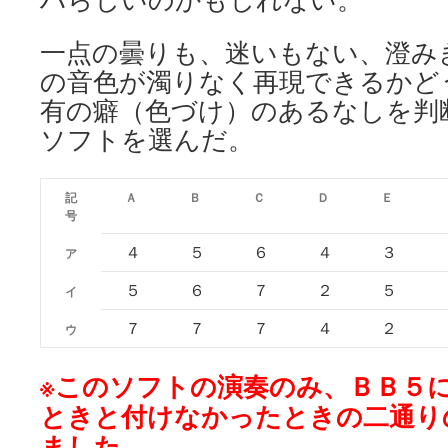
一点の曇りも、迷いもない、澄み
の音色が濁りなく再現できるかど
有の癖（色づけ）のあるなしを判
ソフトを選んだ。
記
Ａ
Ｂ
Ｃ
Ｄ
Ｅ
号
４
５
６
４
３
ア
５
６
７
２
５
イ
７
７
７
４
２
ウ
※このソフトの演奏のみ、ＢＢ５
ときと付けなかったときの二通り
ました。