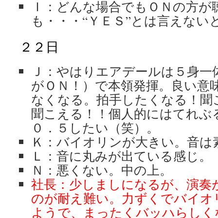
Ｉ：どんな場合でもＯＮの方が
も・・・“ＹＥＳ”とは言えない
２２日
Ｊ：やはりエアデールは５身一
がＯＮ！）で本領発揮。良い意
なくなる。拍手したくなる！聞
聞こえる！！個人的にはてれぶ
０．５したい（笑）。
Ｋ：バイオリンが大きい。音は
Ｌ：音に丸みが出ている感じ。
Ｎ：悪くない。中の上。
社長：少しましになるが、演奏
のが耐え難い。力ずくでバイオ
ようで、まったくバッハらしく