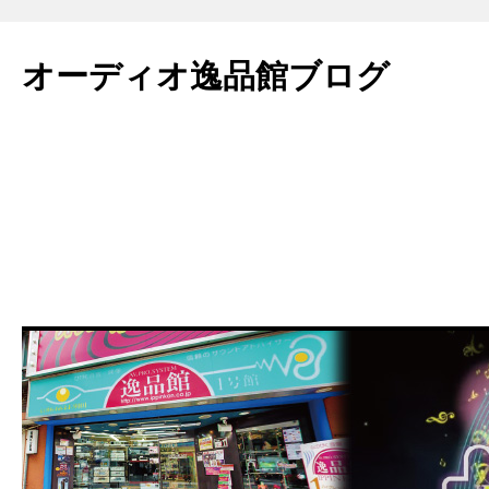
コ
ン
オーディオ逸品館ブログ
テ
ン
ツ
へ
ス
キ
ッ
プ