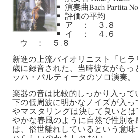
演奏曲Bach Partita No
評価の平均
ア ： ３.８
イ ： ４.６
ウ ： ５.８
新進の上流バイオリニスト「ヒラ
歳に録音された、当時彼女がもっ
ッハ・パルティータのソロ演奏。
楽器の音は比較的しっかり入って
下の低周波に明かなノイズが入っ
やマスタリングは決して良いとは
やかな春風のように自然で性別を
は、俗世離れしているという意味
ハらしいのかもしれない。