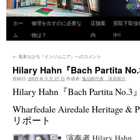
ホー
修理を出すのに必要な
店舗案
買取下取強
ム
物は？
内
中!!
←
鬼束ちひろ『インソムニア』へのコメント
Hilary Hahn『Bach Partit
投稿日:
2003 年 3 月 27 日
作成者:
逸品館代表 清原裕介
Hilary Hahn『Bach Partita
Wharfedale Airedale Heritage
リポート
演奏者 Hilary Hahn