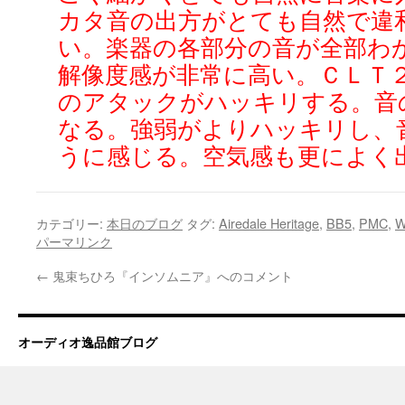
カタ音の出方がとても自然で違
い。楽器の各部分の音が全部わ
解像度感が非常に高い。ＣＬＴ
のアタックがハッキリする。音
なる。強弱がよりハッキリし、
うに感じる。空気感も更によく
カテゴリー:
本日のブログ
タグ:
Airedale Heritage
,
BB5
,
PMC
,
W
パーマリンク
←
鬼束ちひろ『インソムニア』へのコメント
オーディオ逸品館ブログ