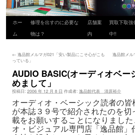
ホー
修理を出すのに必要な
店舗案
買取下取強
ム
物は？
内
中!!
←
逸品館メルマガ021「安い製品にこそ心がこも
逸品館メルマ
っている」
AUDIO BASIC(オーディオベー
めまして」
投稿日:
2006 年 12 月 8 日
作成者:
逸品館代表 清原裕介
オーディオ・ベーシック読者の皆
が本誌３９号で紹介されたのを切
載をお願いすることになりました
オ・ビジュアル専門店「逸品館」