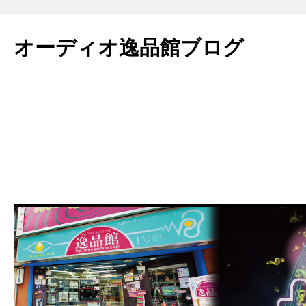
コ
ン
オーディオ逸品館ブログ
テ
ン
ツ
へ
ス
キ
ッ
プ