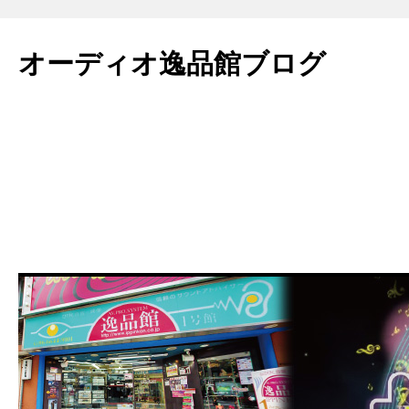
コ
ン
オーディオ逸品館ブログ
テ
ン
ツ
へ
ス
キ
ッ
プ