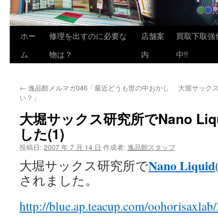
ホー
修理を出すのに必要な
店舗案
買取下取強
ム
物は？
内
中!!
←
逸品館メルマガ046「最近どうも世の中おかし
大堀サックス研
い？」
大堀サックス研究所でNano Li
した(1)
投稿日:
2007 年 7 月 14 日
作成者:
逸品館スタッフ
Nano Liquid
大堀サックス研究所で
されました。
http://blue.ap.teacup.com/oohorisaxla