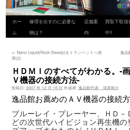
ホー
修理を出すのに必要な
店舗案
買取下取強
ム
物は？
内
中!!
←
Nano Liquid(Rock Steady)をトランペットへ使
逸品
用(2)
ＨＤＭＩのすべてがわかる。-
Ｖ機器の接続方法-
投稿日:
2007 年 12 月 15 日
作成者:
逸品館代表 清原裕介
逸品館お薦めのＡＶ機器の接続
ブルーレイ・プレーヤー、ＨＤ－
どの次世代ハイビジョン再生機の