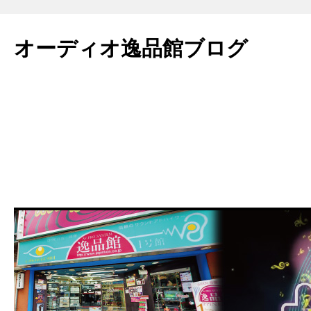
コ
ン
オーディオ逸品館ブログ
テ
ン
ツ
へ
ス
キ
ッ
プ