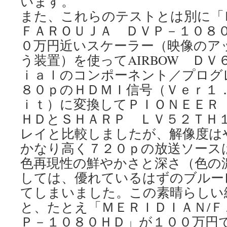
います。
また、これらのテストとは別に「
ＦＡＲＯＵＪＡ ＤＶＰ－１０８
０万円近いスケーラー（映像のア
う装置）を使ってAIRBOW Ｄ
ｉａｌのコンポーネント／プログ
８０ｐのＨＤＭＩ信号（Ｖｅｒ１
ｉｔ）に変換してＰＩＯＮＥＥＲ
ＨＤとＳＨＡＲＰ ＬＶ５２ＴＨ
レイと比較しましたが、解像度は
かなり高く７２０ｐの放送ソース
色再現性の鮮やかさと深さ（色の
しては、優れているはずのブルー
てしまいました。この素晴らしい
と、たとえ「ＭＥＲＩＤＩＡＮ/Ｆ
Ｐ－１０８０ＨＤ」が１００万円