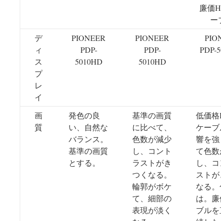
廉価H
ー
デ
PIONEER
PIONEER
PIO
ィ
PDP-
PDP-
PDP-
ス
5010HD
5010HD
プ
レ
イ
画
発色の良
基準の画質
低価格
質
い、自然な
に比べて、
ケーブ
バランス。
色数が減少
響を強
基準の画質
し、コント
て色数
とする。
ラストがき
し、コ
つくなる。
ストが
輪郭がボケ
なる。
て、細部の
は。廉
表現が淡く
ブルを