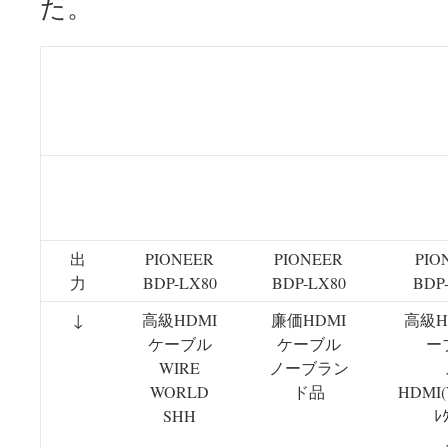
た。
ブルーレイから直接ディスプレイに映像を入力した
１．２のセレクターを介してディスプレイへ映像を
ブルの品質を変えて比較。
接
１
２
続
出
PIONEER
PIONEER
PIO
力
BDP-LX80
BDP-LX80
BDP
↓
高級HDMI
廉価HDMI
高級H
ケーブル
ケーブル
ー
WIRE
ノーブラン
WORLD
ド品
HDMI(V
SHH
ﾚ