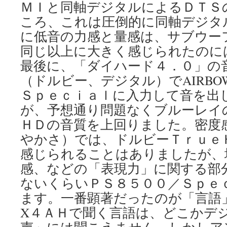
ＭＩと同軸デジタルによるＤＴＳ
ころ、これは圧倒的に同軸デジタ
に低音の力感と量感は、サブウー
同じ以上に大きく感じられたのに
最後に、「ダイハード４．０」の
（ドルビー、デジタル）でAIRB
Ｓｐｅｃｉａｌに入力して音を出
が、予想通り問題なくブルーレイ
ＨＤの音質を上回りました。密度
やかさ）では、ドルビーＴｒｕｅ
感じられることはありましたが、
感、などの「表現力」に関する部
ないくらいＰＳ８５００／Ｓｐｅ
ます。一番顕著だったのが「言語
X４ＡＨで聞く言語は、どこかデ