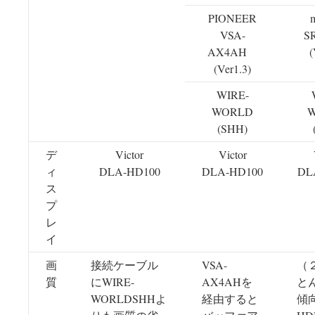
PIONEER
VSA-
S
AX4AH
(
(Ver1.3)
WIRE-
WORLD
(SHH)
デ
Victor
Victor
ィ
DLA-HD100
DLA-HD100
DL
ス
プ
レ
イ
画
接続ケーブル
VSA-
（
質
にWIRE-
AX4AHを
と
WORLDSHHよ
経由すると
傾