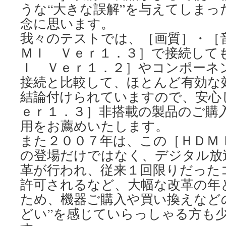
うな“大きな誤解”を与えてしまっ
念に思います。
我々のテストでは、［画質］・［
ＭＩ Ｖｅｒ１．３］で接続して
Ｉ Ｖｅｒ１．２］やコンポーネ
接続と比較して、ほとんど有効な
結論付けられていますので、安心
ｅｒ１．３］非搭載の製品のご購
用をお薦めいたします。
また２００７年は、この［ＨＤＭ
の登場だけではなく、デジタル放
革が行われ、従来１回限りだった
許可されるなど、大幅な改革の年
ため、機器ご購入や買い換えなど
どい”を感じていらっしゃる方も