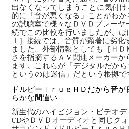
出なくなってしまうことに気付け
的に「音が悪くなる」ことがわか
の試聴室で様々なＤＶＤプレーヤ
続でこの比較を行いましたが、ほ
Ｉ］接続では、音質が顕著に劣化
ました。外部情報としても［ＨＤ
さを指摘するＡＶ関連メーカーか
ます。これらが「デジタルだから
というのは迷信」だという根拠で
ドルビーＴｒｕｅＨＤだから音が
らかな間違い
新生代のハイビジョン・ビデオデ
CDやＤＶＤオーディオと同じク
サラウンド（ドルビーＴｒｕｅＨ