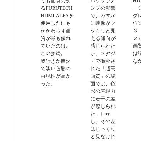
りも画質の劣
バッファア
HD
るFURUTECH
ンプの影響
ー
HDMI-ALFAを
で、わずか
グ
使用したにも
に映像がク
ウ
かかわらず画
ッキリと見
３
質が最も優れ
える傾向が
２
ていたのは、
感じられた
画
この接続。
が、スタジ
は
奥行きが自然
オで撮影さ
な
で淡い色彩の
れた「超高
再現性が高か
画質」の場
った。
面では、色
彩の表現力
に若干の差
が感じられ
た。しか
し、その差
はじっくり
と見なけれ