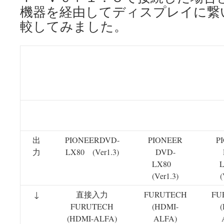
機器を経由してディスプレイに繋
較してみました。
ブルーレイからAVアンプへの接続ケーブルには、FURUT
し、AVアンプからディスプレイへは、WIRE-WORLD 
配布のブルーレイのデモソフトの再生で画質を比較
接
１
２
続
出
PIONEERDVD-
PIONEER
P
力
LX80 (Ver1.3)
DVD-
LX80
(Ver1.3)
(
↓
直接入力
FURUTECH
FU
FURUTECH
(HDMI-
(HDMI-ALFA)
ALFA)