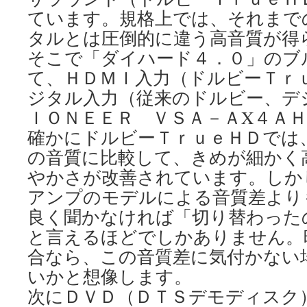
ています。規格上では、それまで
タルとは圧倒的に違う高音質が得
そこで「ダイハード４．０」のブ
て、ＨＤＭＩ入力（ドルビーＴｒ
ジタル入力（従来のドルビー、デ
ＩＯＮＥＥＲ ＶＳＡ－ＡX４Ａ
確かにドルビーＴｒｕｅＨＤでは
の音質に比較して、きめが細かく
やかさが改善されています。しか
アンプのモデルによる音質差より
良く聞かなければ「切り替わった
と言えるほどでしかありません。
合なら、この音質差に気付かない
いかと想像します。
次にＤＶＤ（ＤＴＳデモディスク