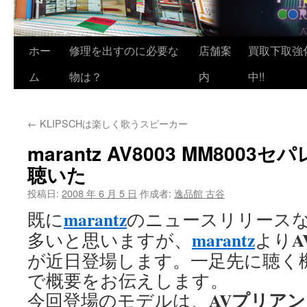
ホー
修理を出すのに必要な
店舗案
買取下取強
ム
物は？
内
中!!
←
KLIPSCHは楽しく歌うスピーカー
marantz AV8003 MM800
聴いた
投稿日:
2008 年 6 月 5 日
作成者:
逸品館 古谷
marantz
既に
のニュースリリース
marantz
多いと思いますが、
より
が近日登場します。一足先に聴く
で概要をお伝えします。
AVプリア
今回登場のモデルは、