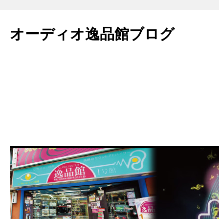
コ
ン
オーディオ逸品館ブログ
テ
ン
ツ
へ
ス
キ
ッ
プ