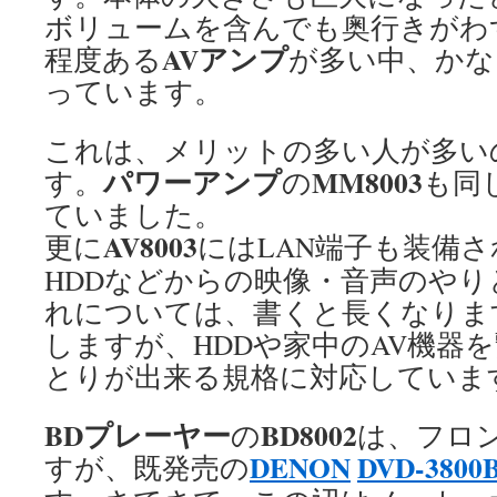
ボリュームを含んでも奥行きがわずか
AVアンプ
程度ある
が多い中、かな
っています。
これは、メリットの多い人が多い
パワーアンプ
MM8003
す。
の
も同
ていました。
AV8003
更に
にはLAN端子も装備さ
HDDなどからの映像・音声のや
れについては、書くと長くなりま
しますが、HDDや家中のAV機器
とりが出来る規格に対応していま
BDプレーヤー
BD8002
の
は、フロ
DENON
DVD-3800
すが、既発売の