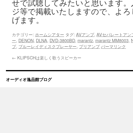
せで試聴してみたいと思います。
ジ等で掲載いたしますので、よろ
げます。
カテゴリー:
ホームシアター
タグ:
AVアンプ
,
AVセパレートアン
ー
,
DENON
,
DLNA
,
DVD-3800BD
,
marantz
,
marantz MM8003
,
プ
,
ブルーレイディスクプレーヤー
,
プリアンプ
パーマリンク
←
KLIPSCHは楽しく歌うスピーカー
オーディオ逸品館ブログ