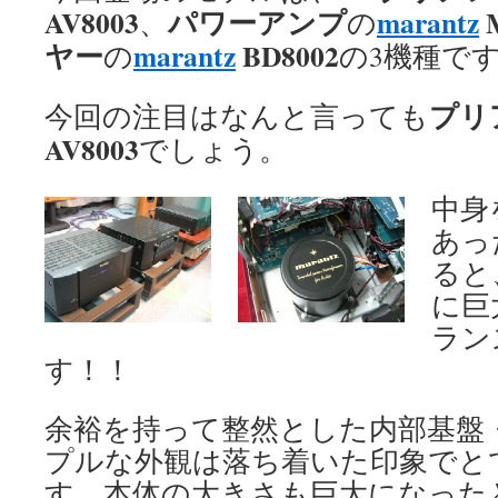
AV8003
パワーアンプ
marantz
、
の
ヤー
marantz
BD8002
の
の3機種で
プリ
今回の注目はなんと言っても
AV8003
でしょう。
中身
あっ
ると
に巨
ラン
す！！
余裕を持って整然とした内部基盤
プルな外観は落ち着いた印象でと
す。本体の大きさも巨大になった