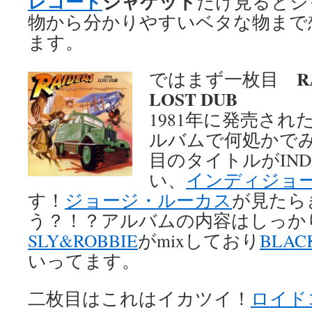
レコード
ジャケット
だけ見るとジ
物から分かりやすいベタな物まで
ます。
R
ではまず一枚目
LOST DUB
1981年に発売され
ルバムで何処かでみ
目のタイトルがINDI
い、
インディジョ
す！
ジョージ・ルーカス
が見たら
う？！？アルバムの内容はしっか
SLY&ROBBIE
がmixしており
BLAC
いってます。
二枚目はこれはイカツイ！
ロイド