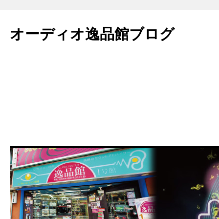
コ
ン
オーディオ逸品館ブログ
テ
ン
ツ
へ
ス
キ
ッ
プ