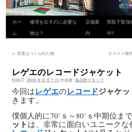
ホー
修理を出すのに必要な
店舗案
買取下取強
ム
物は？
内
中!!
←
音楽はつくられた物
オススメ海
レゲエのレコードジャケット
投稿日:
2008 年 6 月 7 日
作成者:
逸品館スタッフ
レゲエ
レコード
ジャケッ
今回は
の
きます。
僕個人的に70’ｓ～80’ｓ中期位ま
ット
は、非常に面白いユニークな