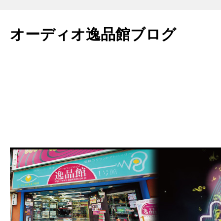
コ
ン
オーディオ逸品館ブログ
テ
ン
ツ
へ
ス
キ
ッ
プ