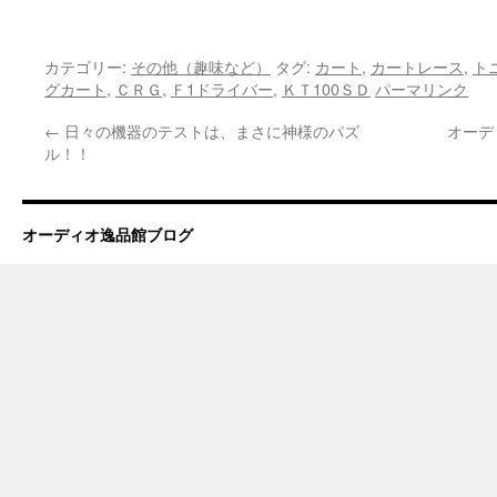
カテゴリー:
その他（趣味など）
タグ:
カート
,
カートレース
,
ト
グカート
,
ＣＲＧ
,
Ｆ1ドライバー
,
ＫＴ100ＳＤ
パーマリンク
←
日々の機器のテストは、まさに神様のパズ
オーディ
ル！！
オーディオ逸品館ブログ