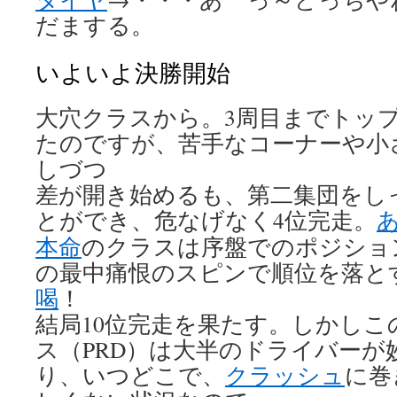
だまする。
いよいよ決勝開始
大穴クラスから。3周目までトッ
たのですが、苦手なコーナーや小
しづつ
差が開き始めるも、第二集団をし
とができ、危なげなく4位完走。
本命
のクラスは序盤でのポジショ
の最中痛恨のスピンで順位を落と
喝
！
結局10位完走を果たす。しかしこ
ス（PRD）は大半のドライバーが
り、いつどこで、
クラッシュ
に巻