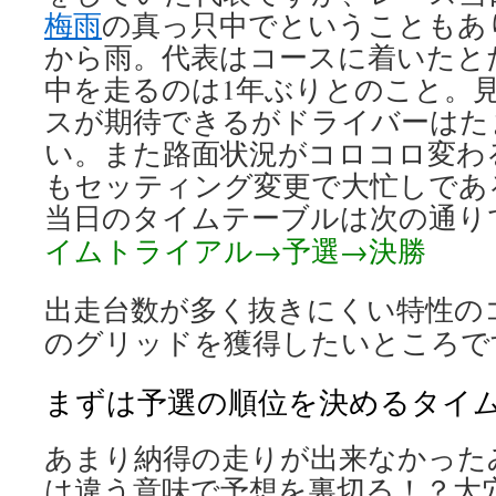
梅雨
の真っ只中でということもあ
から雨。代表はコースに着いたと
中を走るのは1年ぶりとのこと。
スが期待できるがドライバーはた
い。また路面状況がコロコロ変わ
もセッティング変更で大忙しであ
当日のタイムテーブルは次の通り
イムトライアル→予選→決勝
出走台数が多く抜きにくい特性の
のグリッドを獲得したいところで
まずは予選の順位を決めるタイ
あまり納得の走りが出来なかった
は違う意味で予想を裏切る！？大