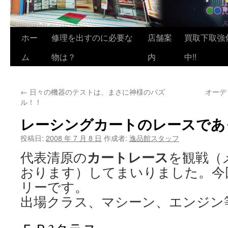
ホー
修理を出すのに必要な
店舗案
買取下取強
ム
物は？
内
中!!
←
日々の機器のテストは、まさに神様のパズ
オーディ
ル！！
レーシングカートのレースであ
投稿日:
2008 年 7 月 8 日
作成者:
逸品館スタッフ
カートレース
代表清原の
を観戦（
おります）してまいりました。今
リーです。
出場クラス、マシーン、エンジン