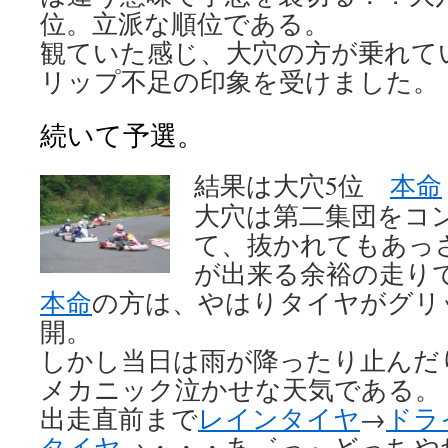
位。立派な順位である。
観ていた感じ、大穴の方が乗れて
リップ不足の印象を受けました。
続いて予選。
結果は大穴5位
本命
大穴は第二集団をコ
て、抜かれてもあっ
が出来る余裕の走り
本命
の方は、やはりタイヤがグリ
開。
しかし当日は雨が降ったり止んだ
メカニック泣かせな天気である。
出走直前まで
レインタイヤ
→
ドラ
タイヤ
→・・・あ゛っ～どっちや