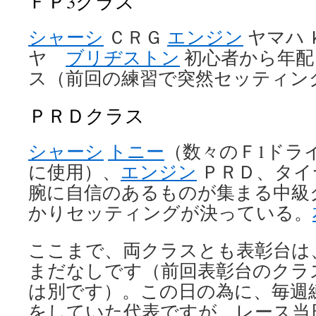
ＦＰ3クラス
シャーシ
ＣＲＧ
エンジン
ヤマハ 
ヤ
ブリヂストン
初心者から年配
ス（前回の練習で突然セッティン
ＰＲＤクラス
シャーシ
トニー
（数々のＦ1ドラ
に使用）、
エンジン
ＰＲＤ、タ
腕に自信のあるものが集まる中級
かりセッティングが決っている。
ここまで、両クラスとも表彰台は
まだなしです（前回表彰台のクラ
は別です）。この日の為に、毎週
をしていた代表ですが、レース当