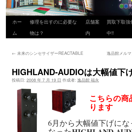
ホー
修理を出すのに必要な
店舗案
買取下取強
ム
物は？
内
中!!
←
未来のシンセサイザーREACTABLE
逸品館メルマ
HIGHLAND-AUDIOは大幅
投稿日:
2008 年 7 月 19 日
作成者:
逸品館 福永
こちらの商
ります
6月から大幅値下げに
HIGHLAND-AUD
なった