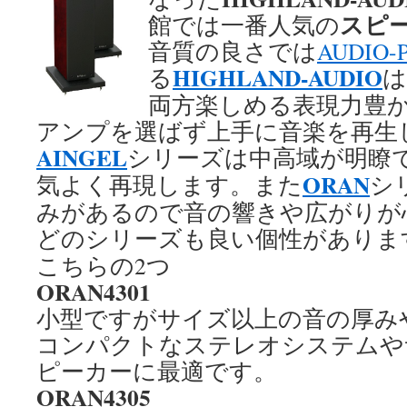
スピ
館では一番人気の
音質の良さでは
AUDIO-
HIGHLAND-AUDIO
る
は
両方楽しめる表現力豊
アンプを選ばず上手に音楽を再生
AINGEL
シリーズは中高域が明瞭でR
ORAN
気よく再現します。また
シ
みがあるので音の響きや広がりが
どのシリーズも良い個性がありま
こちらの2つ
ORAN4301
小型ですがサイズ以上の音の厚み
コンパクトなステレオシステムや
ピーカーに最適です。
ORAN4305