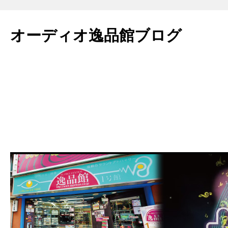
コ
ン
オーディオ逸品館ブログ
テ
ン
ツ
へ
ス
キ
ッ
プ