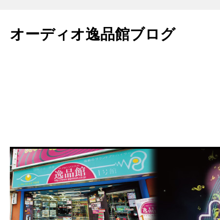
コ
ン
オーディオ逸品館ブログ
テ
ン
ツ
へ
ス
キ
ッ
プ