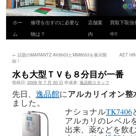
ホー
修理を出すのに必要な
店舗案
買取下取強
ム
物は？
内
中!!
←
話題のMARANTZ AV8003とMM8003を展示開
AET H
始！
水も大型ＴＶも８分目が一番
投稿日:
2008 年 7 月 30 日
作成者:
逸品館スタッフ
アルカリイオン整
先日、
逸品館
に
ました。
ナショナル
TK7406
アルカリのレベルを
出来、薬などを飲