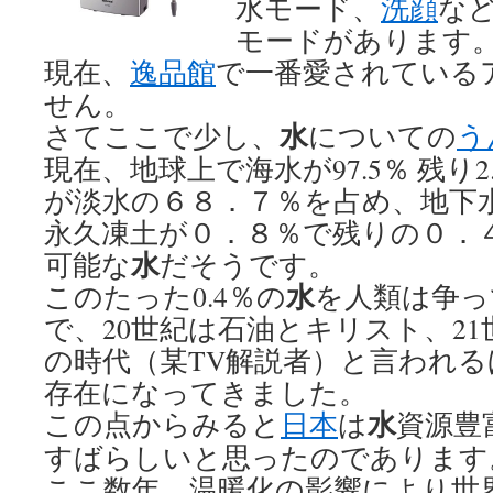
水モード、
洗顔
な
モードがあります
現在、
逸品館
で一番愛されている
せん。
水
さてここで少し、
についての
う
現在、地球上で海水が97.5％ 残り
が淡水の６８．７％を占め、地下
永久凍土が０．８％で残りの０．
水
可能な
だそうです。
水
このたった0.4％の
を人類は争っ
で、20世紀は石油とキリスト、21
の時代（某TV解説者）と言われる
存在になってきました。
水
この点からみると
日本
は
資源豊
すばらしいと思ったのであります
ここ数年、温暖化の影響により世