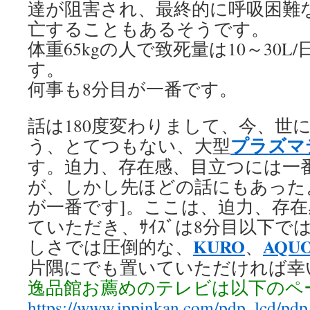
達が阻害され、最終的に呼吸困難
亡することもあるそうです。
体重65kgの人で致死量は10～30
す。
何事も8分目が一番です。
話は180度変わりまして、今、世に
プラズマ
う、とてつもない、大型
す。迫力、存在感、目立つには一
が、しかし先ほどの話にもあったよ
が一番です]。ここは、迫力、存
ていただき、ｻｲｽﾞは8分目以下
KURO
AQU
しさでは圧倒的な、
、
片隅にでも置いていただければ幸
逸品館お薦めのテレビは以下のペ
https://www.ippinkan.com/pdp_lcd/pd