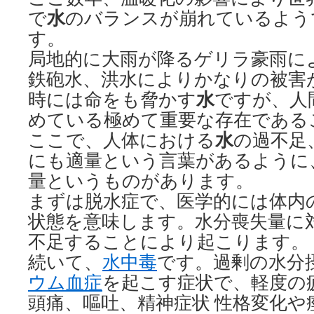
水
で
のバランスが崩れているよう
す。
局地的に大雨が降るゲリラ豪雨に
鉄砲水、洪水によりかなりの被害
水
時には命をも脅かす
ですが、人
めている極めて重要な存在である
水
ここで、人体における
の過不足
にも適量という言葉があるように
量というものがあります。
まずは脱水症で、医学的には体内
状態を意味します。水分喪失量に
不足することにより起こります。
続いて、
水中毒
です。過剰の水分
ウム血症
を起こす症状で、軽度の
頭痛、嘔吐、精神症状 性格変化や