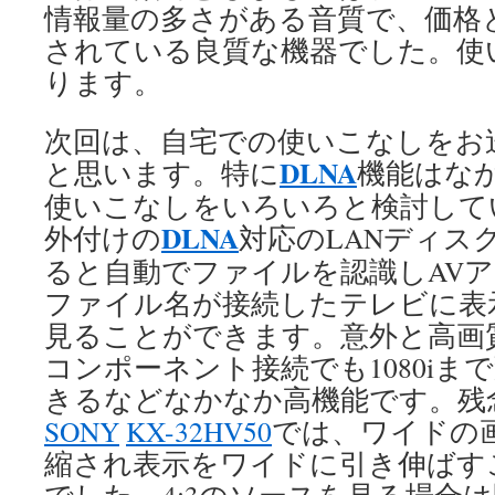
情報量の多さがある音質で、価格
されている良質な機器でした。使
ります。
次回は、自宅での使いこなしをお
DLNA
と思います。特に
機能はな
使いこなしをいろいろと検討して
DLNA
外付けの
対応のLANディス
ると自動でファイルを認識しAV
ファイル名が接続したテレビに表
見ることができます。意外と高画
コンポーネント接続でも1080iま
きるなどなかなか高機能です。残
SONY
KX-32HV50
では、ワイドの画
縮され表示をワイドに引き伸ばす
でした。4:3のソースを見る場合