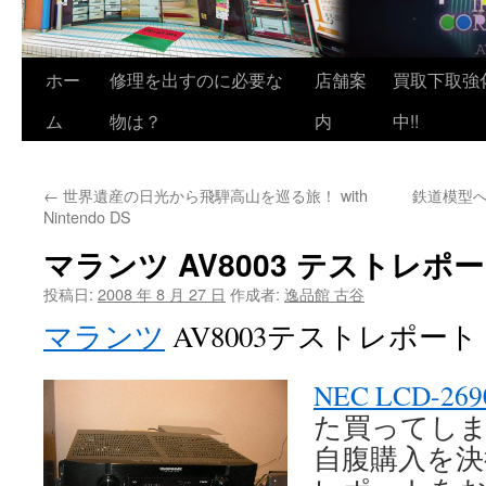
ホー
修理を出すのに必要な
店舗案
買取下取強
ム
物は？
内
中!!
←
世界遺産の日光から飛騨高山を巡る旅！ with
鉄道模型
Nintendo DS
マランツ AV8003 テストレポート
投稿日:
2008 年 8 月 27 日
作成者:
逸品館 古谷
マランツ
AV8003テストレポー
NEC LCD-26
た買ってし
自腹購入を決