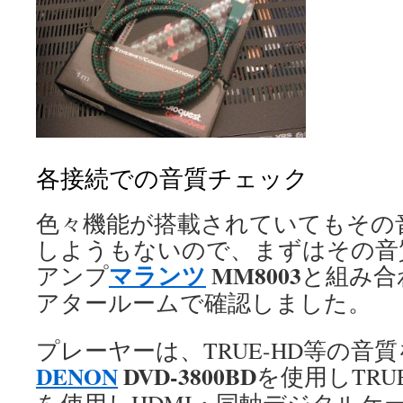
各接続での音質チェック
色々機能が搭載されていてもその
しようもないので、まずはその音
マランツ
MM8003
アンプ
と組み合
アタールームで確認しました。
プレーヤーは、TRUE-HD等の音
DENON
DVD-3800BD
を使用しTRU
を使用しHDMI・同軸デジタルケ