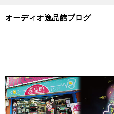
コ
ン
オーディオ逸品館ブログ
テ
ン
ツ
へ
ス
キ
ッ
プ