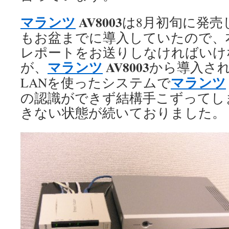
マランツ
AV8003
は8月初旬に発売
もお盆までに導入していたので、
レポートをお送りしなければいけ
マランツ
AV8003
が、
から導入さ
マランツ
LANを使ったシステムで
の認識ができず結構手こずってし
きない状態が続いておりました。