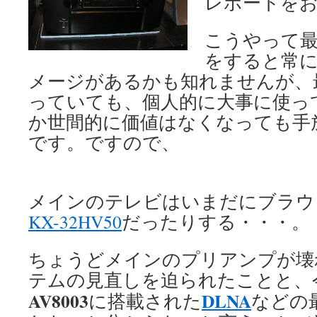
レポートを
こうやって
をすると常
メージがあるかも知れませんが、
っていても、個人的に大事に使っ
か世間的に価値はなくなっても手
です。ですので、
メインのテレビはいまだにブラウ
KX-32HV50
だったりする・・・。
ちょうどメインのプリアンプが壊
テムの見直しを迫られたことと、
AV8003
DLNA
に搭載された
などの