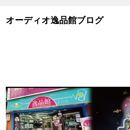
コ
ン
オーディオ逸品館ブログ
テ
ン
ツ
へ
ス
キ
ッ
プ