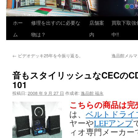
ホー
修理を出すのに必要な
店舗案
買取下取強
ム
物は？
内
中!!
←
ビデオデッキ25年を今振り返る。
逸品館メルマ
音もスタイリッシュなCECのCD
101
投稿日:
2008 年 9 月 27 日
作成者:
逸品館 福永
こちらの商品は完
は、
ベルトドライ
ヤーや
LEFアンプ
ィオ専門メーカー