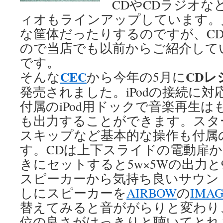
CDやCDラジオ
ィオもラインアップしています。
な筐体だったりするのですが、C
ので当店でも以前からご紹介して
です。
CEC
CDレ
そんな
から今年の5月に
発売されました。iPodの接続に
付属のiPod用ドックで音楽再生
も出力することができます。スタ
スキップなど基本的な操作も付属
す。CDは上下スライドの電動扉
きにセットすると5w×5Wの出力と
スピーカーから気持ち良いサウン
しにスピーカーを
AIRBOW
の
IMAG
替えてみると音ががらりと変わり
位の良さがはっきりと聴いてとれ