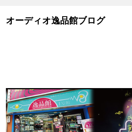
コ
ン
オーディオ逸品館ブログ
テ
ン
ツ
へ
ス
キ
ッ
プ