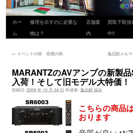
ホー
修理を出すのに必要な
店舗案
買取下取強
ム
物は？
内
中!!
←
イベントの秋 収穫の秋
逸品館メルマ
MARANTZのAVアンプの新製品SR
入荷！そして旧モデル大特
投稿日:
2008 年 10 月 24 日
作成者:
逸品館 福永
こちらの商品
おります