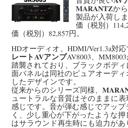
AV
音質が良い
MARANTZ
か
製品が入荷し
価（税別）114,
価（税別）82,857円。
HDオーディオ、HDMI/Ver1.3a
レートAVアンプ
AV8003、MM8
踏襲されており、ブラックボディ
面パネルは同社のピュアオーディ
したデザインです。
MARA
従来からのシリーズ同様、
ュートラルな音質はそのままに表
感じです。音が弾む感じでアップ
く、少し重心が下がったような押
はサラウンド再生時にも迫力があ