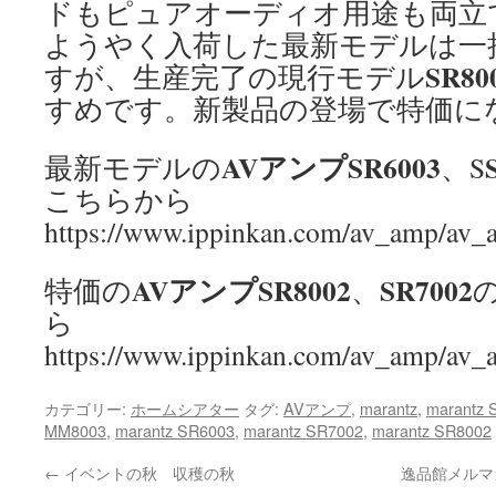
ドもピュアオーディオ用途も両立
ようやく入荷した最新モデルは一
SR80
すが、生産完了の現行モデル
すめです。新製品の登場で特価に
AVアンプ
SR6003
最新モデルの
、S
こちらから
https://www.ippinkan.com/av_amp/av
AVアンプSR8002
SR7002
特価の
、
ら
https://www.ippinkan.com/av_amp/av
カテゴリー:
ホームシアター
タグ:
AVアンプ
,
marantz
,
marantz 
MM8003
,
marantz SR6003
,
marantz SR7002
,
marantz SR8002
←
イベントの秋 収穫の秋
逸品館メルマ