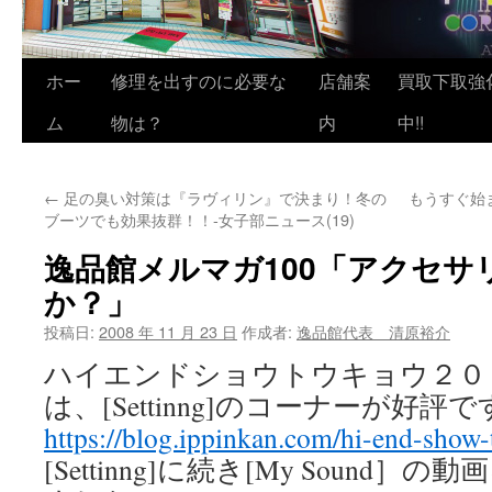
ホー
修理を出すのに必要な
店舗案
買取下取強
ム
物は？
内
中!!
←
足の臭い対策は『ラヴィリン』で決まり！冬の
もうすぐ始
ブーツでも効果抜群！！-女子部ニュース(19)
逸品館メルマガ100「アクセサ
か？」
投稿日:
2008 年 11 月 23 日
作成者:
逸品館代表 清原裕介
ハイエンドショウトウキョウ２０
は、[Settinng]のコーナーが好評
https://blog.ippinkan.com/hi-end-show
[Settinng]に続き[My Sound