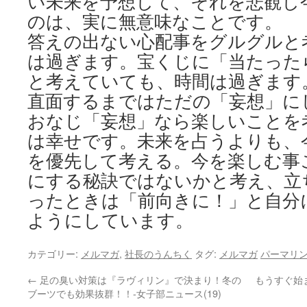
い未来を予想して、それを悲観し
のは、実に無意味なことです。
答えの出ない心配事をグルグルと
は過ぎます。宝くじに「当たった
と考えていても、時間は過ぎます
直面するまではただの「妄想」に
おなじ「妄想」なら楽しいことを
は幸せです。未来を占うよりも、
を優先して考える。今を楽しむ事
にする秘訣ではないかと考え、立
ったときは「前向きに！」と自分
ようにしています。
カテゴリー:
メルマガ
,
社長のうんちく
タグ:
メルマガ
パーマリ
←
足の臭い対策は『ラヴィリン』で決まり！冬の
もうすぐ始
ブーツでも効果抜群！！-女子部ニュース(19)