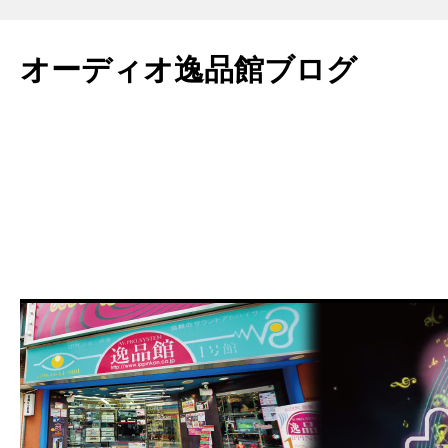
コ
ン
オーディオ逸品館ブログ
テ
ン
ツ
へ
ス
キ
ッ
プ