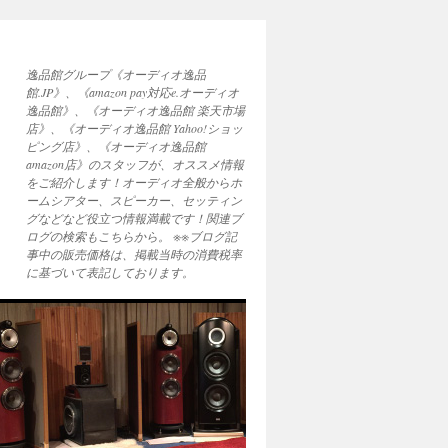
逸品館グループ《オーディオ逸品
館.JP》、《amazon pay対応e.オーディオ
逸品館》、《オーディオ逸品館 楽天市場
店》、《オーディオ逸品館 Yahoo!ショッ
ピング店》、《オーディオ逸品館
amazon店》のスタッフが、オススメ情報
をご紹介します！オーディオ全般からホ
ームシアター、スピーカー、セッティン
グなどなど役立つ情報満載です！関連ブ
ログの検索もこちらから。 ※※ブログ記
事中の販売価格は、掲載当時の消費税率
に基づいて表記しております。