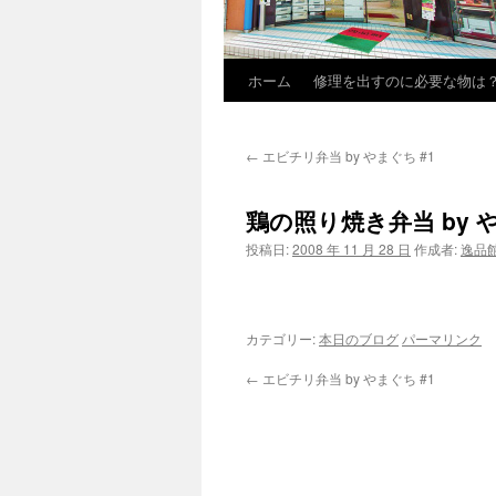
ホーム
修理を出すのに必要な物は
←
エビチリ弁当 by やまぐち #1
鶏の照り焼き弁当 by や
投稿日:
2008 年 11 月 28 日
作成者:
逸品
カテゴリー:
本日のブログ
パーマリンク
←
エビチリ弁当 by やまぐち #1