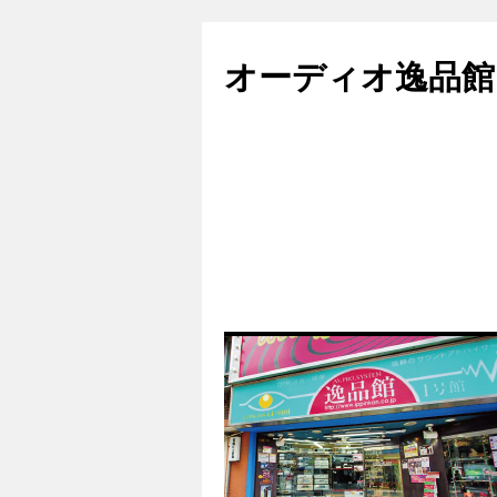
コ
ン
オーディオ逸品館
テ
ン
ツ
へ
ス
キ
ッ
プ