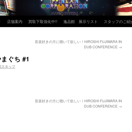
？
店舗案内
買取下取強化中!!
逸品館 展示リスト
スタッフのご紹
音楽好きの方に聴いて欲しい！HIROSHI FUJIWARA IN
DUB CONFERENCE
→
まぐち #1
館スタッフ
音楽好きの方に聴いて欲しい！HIROSHI FUJIWARA IN
DUB CONFERENCE
→