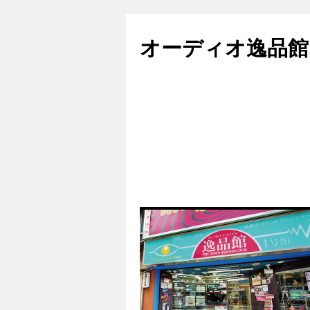
コ
ン
オーディオ逸品館
テ
ン
ツ
へ
ス
キ
ッ
プ