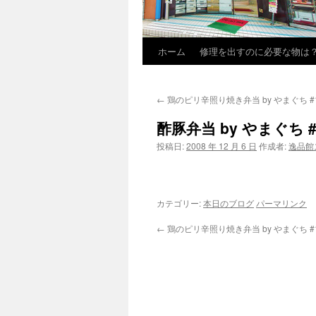
ホーム
修理を出すのに必要な物は
←
鶏のピリ辛照り焼き弁当 by やまぐち #
酢豚弁当 by やまぐち #
投稿日:
2008 年 12 月 6 日
作成者:
逸品館
カテゴリー:
本日のブログ
パーマリンク
←
鶏のピリ辛照り焼き弁当 by やまぐち #