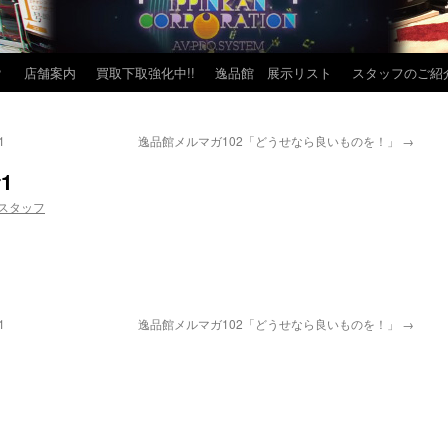
？
店舗案内
買取下取強化中!!
逸品館 展示リスト
スタッフのご紹
1
逸品館メルマガ102「どうせなら良いものを！」
→
1
スタッフ
1
逸品館メルマガ102「どうせなら良いものを！」
→