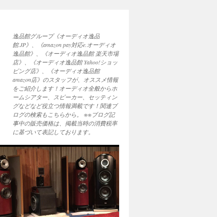
逸品館グループ《オーディオ逸品
館.JP》、《amazon pay対応e.オーディオ
逸品館》、《オーディオ逸品館 楽天市場
店》、《オーディオ逸品館 Yahoo!ショッ
ピング店》、《オーディオ逸品館
amazon店》のスタッフが、オススメ情報
をご紹介します！オーディオ全般からホ
ームシアター、スピーカー、セッティン
グなどなど役立つ情報満載です！関連ブ
ログの検索もこちらから。 ※※ブログ記
事中の販売価格は、掲載当時の消費税率
に基づいて表記しております。