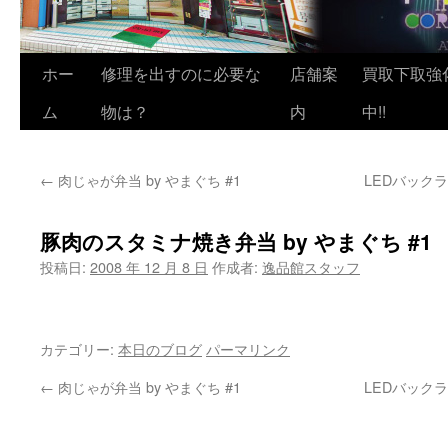
ホー
修理を出すのに必要な
店舗案
買取下取強
ム
物は？
内
中!!
←
肉じゃが弁当 by やまぐち #1
LEDバック
豚肉のスタミナ焼き弁当 by やまぐち #1
投稿日:
2008 年 12 月 8 日
作成者:
逸品館スタッフ
カテゴリー:
本日のブログ
パーマリンク
←
肉じゃが弁当 by やまぐち #1
LEDバック