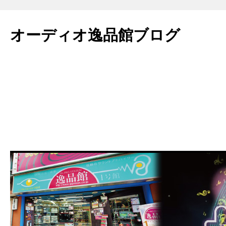
コ
ン
オーディオ逸品館ブログ
テ
ン
ツ
へ
ス
キ
ッ
プ