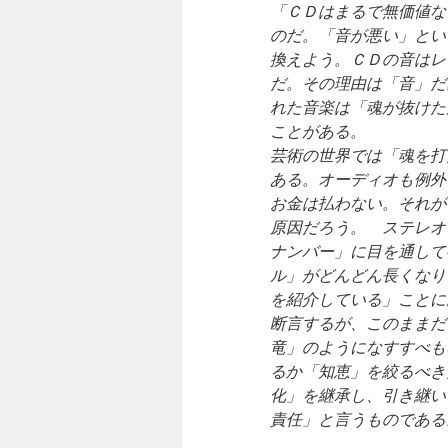
「ＣＤはまるで無価値な
のだ。「音が悪い」とい
換えよう。ＣＤの音はレ
だ。その理由は「音」だ
れた音楽は「魂が抜けた
ことがある。
芸術の世界では「魂を打
ある。オーディオも例外
お金は払わない。それが
原因だろう。 ステレオ
ナンバー」に目を通して
ル」がどんどん長くなり
を紹介している」ことに
断言するが、このままだ
竜」のようになすすべも
るか「知恵」を絞るべき
化」を継承し、引き継い
責任」と言うものである