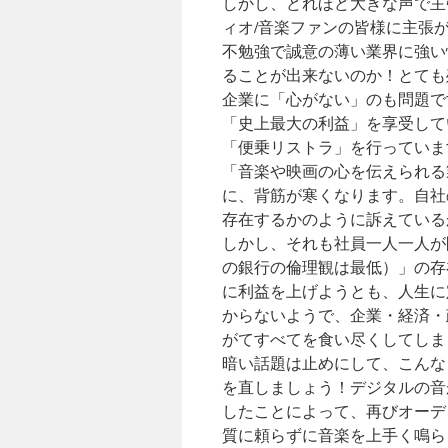
しかし、どれほど大きな声で主
ィオ/音楽ファンの皆様に主張
不勉強で誠意の薄い業界に強い
ることが出来ないのか！とても
企業に「心がない」のも問題で
「史上最大の利益」を享受して
「便乗リストラ」を行っていま
「音楽や映画の心を伝えられる
に、背筋が寒くなります。自社
存在するかのように訴えている
しかし、それも社員一人一人が
の銀行の倫理観は最低）」の存
に利益を上げようとも、人生に
からないようで、企業・経済・
がてすべてを食い尽くしてしま
暗い話題は止めにして、こんな
を直しましょう！デジタルの音
したことによって、再びオーデ
質に頼らずに音楽を上手く鳴ら