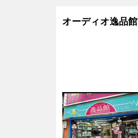
コ
ン
オーディオ逸品館
テ
ン
ツ
へ
ス
キ
ッ
プ