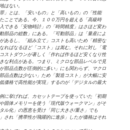
地はない。
罪」とは、「安いもの」と「高いもの」の「性能
たことである。今、１００万円を超える「高級時
入できる「安物時計」の「時間精度」はさほど変わ
動部品の総数」にある。「可動部品」は「量産によ
があるし、「組み立て」コストも高いため「精密な
なればなるほど「コスト」は嵩む。それに対し「電
コストダウンが著しく「作れば作るほど安くなり性
きな利点がある。つまり、ミクロな部品レベルで見
が部品点数が圧倒的に多い」にも関わらず、マクロ
部品点数は少ない」ため「製造コスト」が大幅に安
低価格で高性能が実現」するのが「デジタルの最大
例に挙げれば、カセットテープを使っていた「初期
や固体メモリーを使う「現代版ウォークマン」がそ
タル化」の恩恵を受け「同じ大きさ/重さ」でも
」され「携帯性が飛躍的に進歩」したが価格はそれ