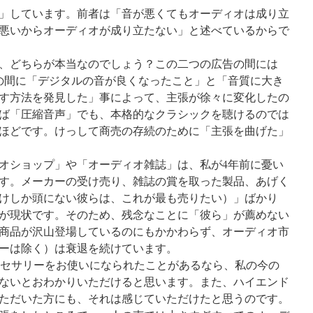
」しています。前者は「音が悪くてもオーディオは成り立
悪いからオーディオが成り立たない」と述べているからで
、どちらが本当なのでしょう？この二つの広告の間には
の間に「デジタルの音が良くなったこと」と「音質に大き
す方法を発見した」事によって、主張が徐々に変化したの
ば「圧縮音声」でも、本格的なクラシックを聴けるのでは
ほどです。けっして商売の存続のために「主張を曲げた」
オショップ」や「オーディオ雑誌」は、私が4年前に憂い
す。メーカーの受け売り、雑誌の賞を取った製品、あげく
けしか頭にない彼らは、これが最も売りたい）」ばかり
が現状です。そのため、残念なことに「彼ら」が薦めない
商品が沢山登場しているのにもかかわらず、オーディオ市
ーは除く）は衰退を続けています。
のアクセサリーをお使いになられたことがあるなら、私の今の
ないとおわかりいただけると思います。また、ハイエンド
ただいた方にも、それは感じていただけたと思うのです。