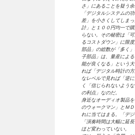
さ」にあることを疑う余
「デジタルシステムの功
差」を小さくしてしまっ
計」と１００円均一で購
らない。その秘密は「可
るコストダウン」に限度
部品」の総数が「多く」
子部品」は、量産による
能が良くなる」という大
れば「デジタル時計の方
なレベルで見れば「逆に
く「信じられないような
の利点」なのだ。
身近なオーディオ製品を
のウォークマン」とＭＤ
れに当てはまる。「デジ
「演奏時間は大幅に延長
ほど変わっていない。