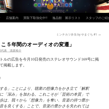
？
店舗案内
買取下取強化中!!
逸品館 展示リスト
スタッフのご紹
ミンチカツ弁当 by やまぐち #1
→
ここ５年間のオーディオの変遷」
館代表 清原裕介
ルの広告を今月10日発売のステレオサウンド169号に掲
て掲載します。
」
する」ことにより、聴衆の想像力をかき立て「解釈
に「深み」を加わる。これこそが「芸術の本質」で
歩は、我々から「想像力」を奪い、音楽の持つ豊か
音を良くする」ことで、音楽の豊かさを失われては