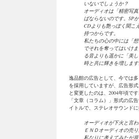
いないでしょうか？
オーディオは「精密写真
ばならないのです。SP
CDよりも艶っぽく聞こ
持つからです。
私たちの心の中には「想
でそれを奪ってはいけま
る音よりも遥かに「美し
時と共に輝きを増します
逸品館の広告として、今では多
を採用していますが、広告形式
と変更したのは、2004年頃です
「文章（コラム）」形式の広告
イトルで、ステレオサウンドに
オーディオが下火と言わ
ＥＮＤオーディオの売り
私なりに考えてみたが原