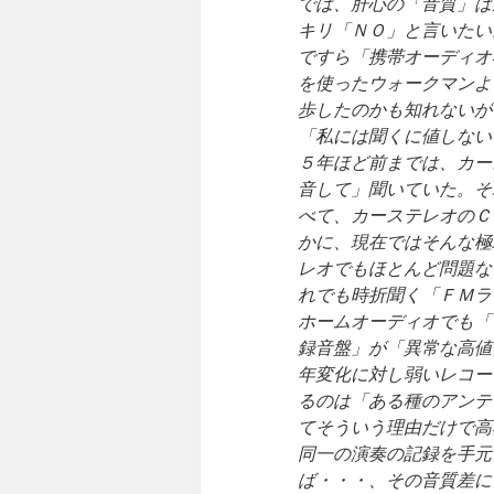
では、肝心の「音質」は
キリ「ＮＯ」と言いたい
ですら「携帯オーディオ
を使ったウォークマンよ
歩したのかも知れないが
「私には聞くに値しない
５年ほど前までは、カー
音して」聞いていた。そ
べて、カーステレオのＣ
かに、現在ではそんな極
レオでもほとんど問題な
れでも時折聞く「ＦＭラ
ホームオーディオでも「
録音盤」が「異常な高値
年変化に対し弱いレコー
るのは「ある種のアンテ
てそういう理由だけで高
同一の演奏の記録を手元
ば・・・、その音質差に