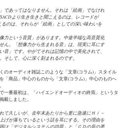
」であってはなりません。それは「絵画」でなけれ
がSACDより生き生きと聞こえるのは、レコードが
えるのは、それらが「絵画」としての深い味わいを
像力という音質」があります。中途半端な高音質化
せん。「想像力から生まれる音」は、現実に耳にす
い音」です。やがてそれは記憶の中で美化されて、
。そして、心に深く刻まれるのです。
くのオーディオ雑誌このような「文章(コラム)」スタイル
を「商品」中心のものから「文章(コラム)」中心のものへ
。
で一番最初は、「ハイエンドオーディオの終焉」というタ
掲載しました。
れて久しいが、去年末あたりから更に急速にＨｉ－
上げが落ちているという話を耳にする。その理由を
因は「デジタルシステムの功罪」と「ＣＤの音の悪