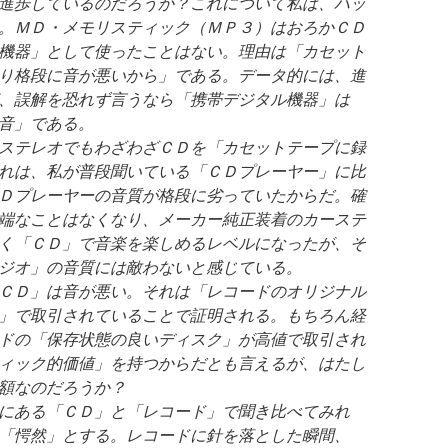
進歩しているのだろうか？これについて私は、ハッ
。ＭＤ・メモリスティック（ＭＰ３）はおろかＣＤ
機器」として使ったことはない。理由は「カセット
り格段に音が悪いから」である。データ的には、進
、誤解を恐れず言うなら「携帯デジタル機器」は
音」である。
ステレオでもわざわざＣＤを「カセットテープに録
れは、私が普段聞いている「ＣＤプレーヤー」に比
Ｄプレーヤーの音質が格段に劣っていたからだ。確
端なことはなくなり、メーカー純正装着のカーステ
く「ＣＤ」で音楽を楽しめるレベルになったが、そ
ジオ」の音質には敵わないと感じている。
ＣＤ」は音が悪い。それは「レコードのオリジナル
」で取引されていることで証明される。もちろん経
ドの「保存状態の良いディスク」が高値で取引され
ィック的価値」を持つからだとも言えるが、はたし
額なのだろうか？
にある「ＣＤ」と「レコード」で聞き比べてみれ
「愕然」とする。レコードに針を落とした瞬間、