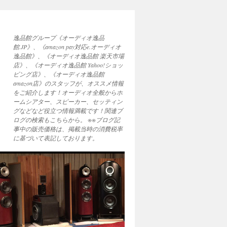
逸品館グループ《オーディオ逸品
館.JP》、《amazon pay対応e.オーディオ
逸品館》、《オーディオ逸品館 楽天市場
店》、《オーディオ逸品館 Yahoo!ショッ
ピング店》、《オーディオ逸品館
amazon店》のスタッフが、オススメ情報
をご紹介します！オーディオ全般からホ
ームシアター、スピーカー、セッティン
グなどなど役立つ情報満載です！関連ブ
ログの検索もこちらから。 ※※ブログ記
事中の販売価格は、掲載当時の消費税率
に基づいて表記しております。