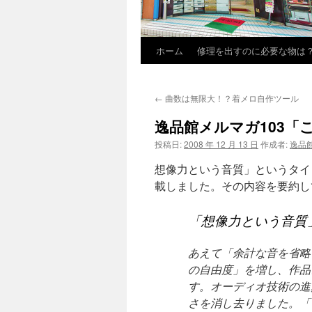
ホーム
修理を出すのに必要な物は
←
曲数は無限大！？着メロ自作ツール
逸品館メルマガ103「
投稿日:
2008 年 12 月 13 日
作成者:
逸品
想像力という音質」というタイト
載しました。その内容を要約し
「想像力という音質
あえて「余計な音を省略
の自由度」を増し、作品
す。オーディオ技術の進
さを消し去りました。「