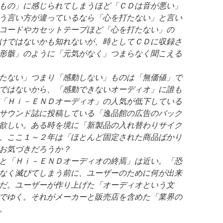
もの」に感じられてしまうほど「ＣＤは音が悪い」
う言い方が違っているなら「心を打たない」と言い
コードやカセットテープほど「心を打たない」の
けではないかも知れないが、時としてＣＤに収録さ
形骸」のように「元気がなく」つまらなく聞こえる
たない」つまり「感動しない」ものは「無価値」で
ではないから、「感動できないオーディオ」に誰も
「Ｈｉ－ＥＮＤオーディオ」の人気が低下している
サウンド誌に投稿している「逸品館の広告のバック
欲しい。ある時を境に「新製品の入れ替わりサイク
、ここ１～２年は「ほとんど固定された商品ばかり
お気づきだろうか？
と「Ｈｉ－ＥＮＤオーディオの終焉」は近い。「恐
なく滅びてしまう前に、ユーザーのために何が出来
だ。ユーザーが作り上げた「オーディオという文
でゆく。それがメーカーと販売店を含めた「業界の
。