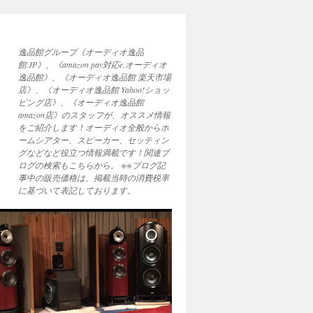
逸品館グループ《オーディオ逸品
館.JP》、《amazon pay対応e.オーディオ
逸品館》、《オーディオ逸品館 楽天市場
店》、《オーディオ逸品館 Yahoo!ショッ
ピング店》、《オーディオ逸品館
amazon店》のスタッフが、オススメ情報
をご紹介します！オーディオ全般からホ
ームシアター、スピーカー、セッティン
グなどなど役立つ情報満載です！関連ブ
ログの検索もこちらから。 ※※ブログ記
事中の販売価格は、掲載当時の消費税率
に基づいて表記しております。