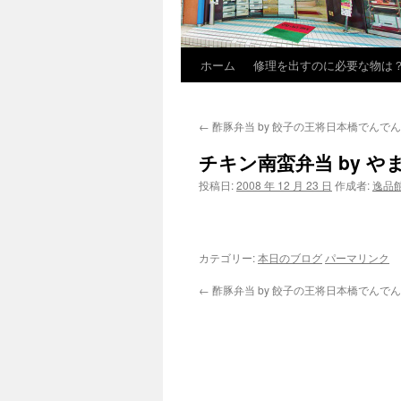
ホーム
修理を出すのに必要な物は
←
酢豚弁当 by 餃子の王将日本橋でんでん
チキン南蛮弁当 by やま
投稿日:
2008 年 12 月 23 日
作成者:
逸品
カテゴリー:
本日のブログ
パーマリンク
←
酢豚弁当 by 餃子の王将日本橋でんでん