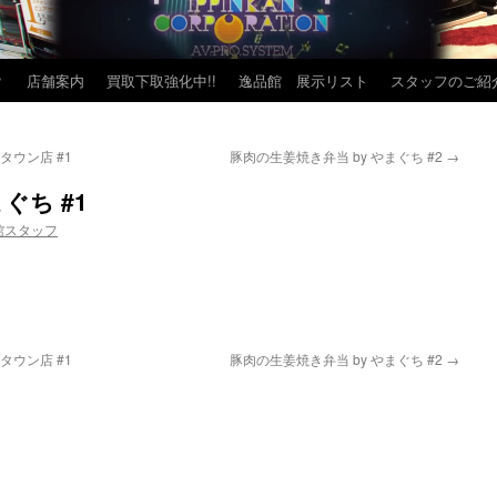
？
店舗案内
買取下取強化中!!
逸品館 展示リスト
スタッフのご紹
タウン店 #1
豚肉の生姜焼き弁当 by やまぐち #2
→
ぐち #1
館スタッフ
タウン店 #1
豚肉の生姜焼き弁当 by やまぐち #2
→