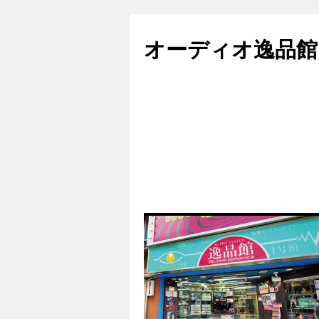
コ
ン
オーディオ逸品館
テ
ン
ツ
へ
ス
キ
ッ
プ