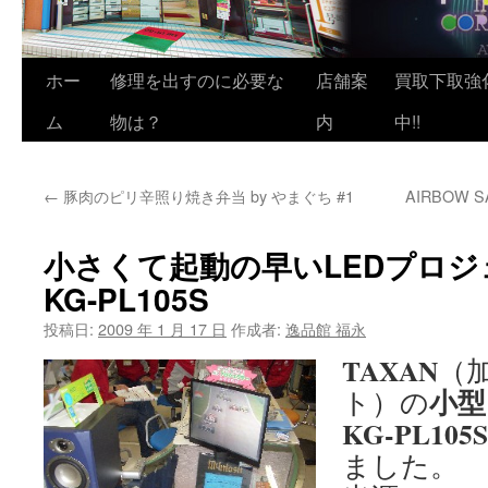
ホー
修理を出すのに必要な
店舗案
買取下取強
ム
物は？
内
中!!
←
豚肉のピリ辛照り焼き弁当 by やまぐち #1
AIRBOW 
小さくて起動の早いLEDプロジェ
KG-PL105S
投稿日:
2009 年 1 月 17 日
作成者:
逸品館 福永
TAXAN
（
小型
ト）の
KG-PL105S
ました。