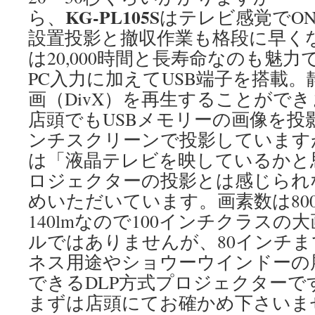
KG-PL105S
ら、
はテレビ感覚でON
設置投影と撤収作業も格段に早く
は20,000時間と長寿命なのも魅
PC入力に加えてUSB端子を搭載。静
画（DivX）を再生することがで
店頭でもUSBメモリーの画像を投
ンチスクリーンで投影しています
は「液晶テレビを映しているかと
ロジェクターの投影とは感じられ
めいただいています。画素数は800
140lmなので100インチクラス
ルではありませんが、80インチ
ネス用途やショウーウインドーの
できるDLP方式プロジェクターで
まずは店頭にてお確かめ下さいま