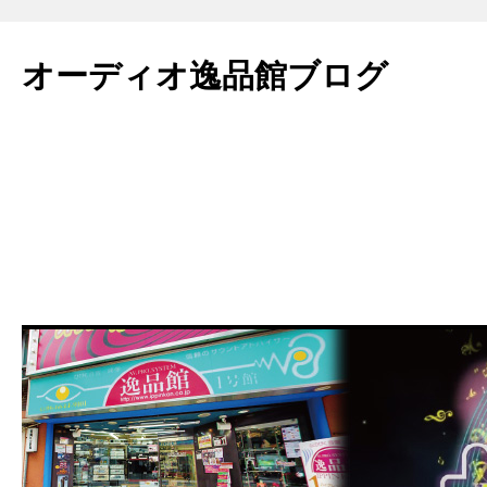
コ
ン
オーディオ逸品館ブログ
テ
ン
ツ
へ
ス
キ
ッ
プ