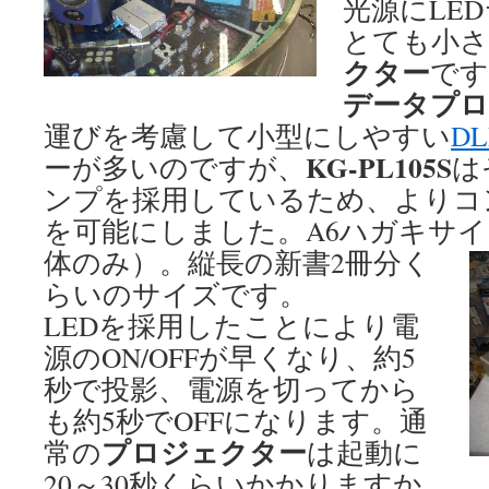
光源にLE
とても小
クター
です
データプロ
運びを考慮して小型にしやすい
D
KG-PL105S
ーが多いのですが、
は
ンプを採用しているため、よりコ
を可能にしました。A6ハガキサ
体のみ）。縦長の新書2冊分く
らいのサイズです。
LEDを採用したことにより電
源のON/OFFが早くなり、約5
秒で投影、電源を切ってから
も約5秒でOFFになります。通
プロジェクター
常の
は起動に
20～30秒くらいかかりますか