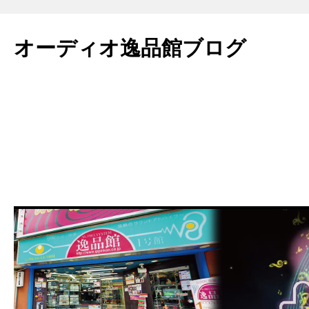
コ
ン
オーディオ逸品館ブログ
テ
ン
ツ
へ
ス
キ
ッ
プ