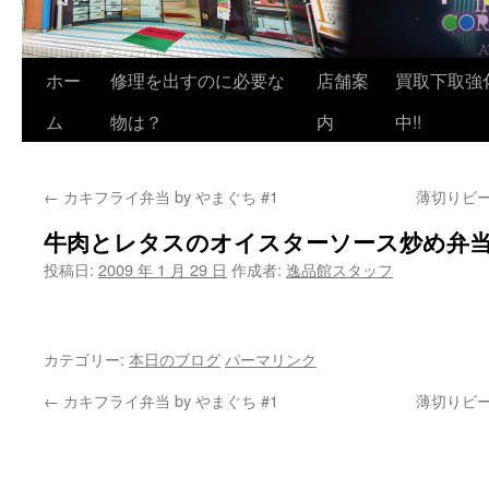
ホー
修理を出すのに必要な
店舗案
買取下取強
ム
物は？
内
中!!
←
カキフライ弁当 by やまぐち #1
薄切りビー
牛肉とレタスのオイスターソース炒め弁当 b
投稿日:
2009 年 1 月 29 日
作成者:
逸品館スタッフ
カテゴリー:
本日のブログ
パーマリンク
←
カキフライ弁当 by やまぐち #1
薄切りビー