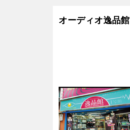
コ
ン
オーディオ逸品館
テ
ン
ツ
へ
ス
キ
ッ
プ