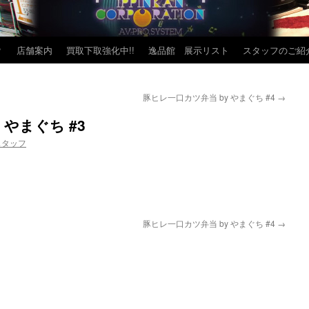
？
店舗案内
買取下取強化中!!
逸品館 展示リスト
スタッフのご紹
豚ヒレ一口カツ弁当 by やまぐち #4
→
 やまぐち #3
スタッフ
豚ヒレ一口カツ弁当 by やまぐち #4
→