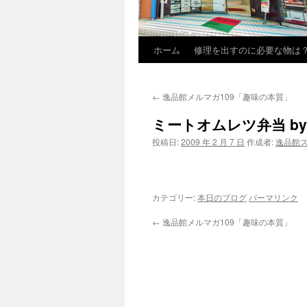
ホーム
修理を出すのに必要な物は
←
逸品館メルマガ109「趣味の本質」
ミートオムレツ弁当 by
投稿日:
2009 年 2 月 7 日
作成者:
逸品館
カテゴリー:
本日のブログ
パーマリンク
←
逸品館メルマガ109「趣味の本質」