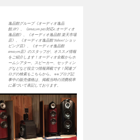
逸品館グループ《オーディオ逸品
館.JP》、《amazon pay対応e.オーディオ
逸品館》、《オーディオ逸品館 楽天市場
店》、《オーディオ逸品館 Yahoo!ショッ
ピング店》、《オーディオ逸品館
amazon店》のスタッフが、オススメ情報
をご紹介します！オーディオ全般からホ
ームシアター、スピーカー、セッティン
グなどなど役立つ情報満載です！関連ブ
ログの検索もこちらから。 ※※ブログ記
事中の販売価格は、掲載当時の消費税率
に基づいて表記しております。