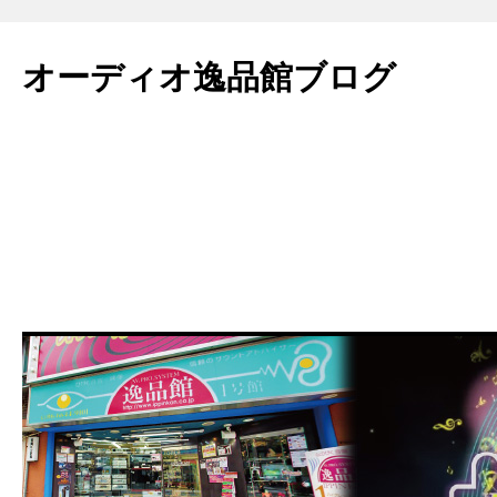
コ
ン
オーディオ逸品館ブログ
テ
ン
ツ
へ
ス
キ
ッ
プ