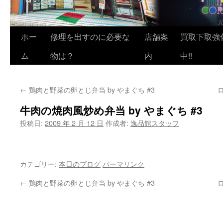
ホー
修理を出すのに必要な
店舗案
買取下取強
ム
物は？
内
中!!
←
鶏肉と野菜の卵とじ弁当 by やまぐち #3
牛肉の焼肉風炒め弁当 by やまぐち #3
投稿日:
2009 年 2 月 12 日
作成者:
逸品館スタッフ
カテゴリー:
本日のブログ
パーマリンク
←
鶏肉と野菜の卵とじ弁当 by やまぐち #3