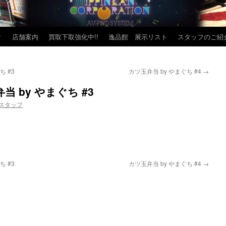
？
店舗案内
買取下取強化中!!
逸品館 展示リスト
スタッフのご紹
 #3
カツ玉弁当 by やまぐち #4
→
 by やまぐち #3
スタッフ
 #3
カツ玉弁当 by やまぐち #4
→