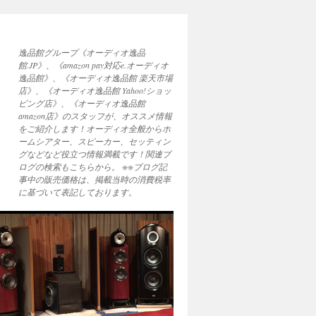
逸品館グループ《オーディオ逸品
館.JP》、《amazon pay対応e.オーディオ
逸品館》、《オーディオ逸品館 楽天市場
店》、《オーディオ逸品館 Yahoo!ショッ
ピング店》、《オーディオ逸品館
amazon店》のスタッフが、オススメ情報
をご紹介します！オーディオ全般からホ
ームシアター、スピーカー、セッティン
グなどなど役立つ情報満載です！関連ブ
ログの検索もこちらから。 ※※ブログ記
事中の販売価格は、掲載当時の消費税率
に基づいて表記しております。