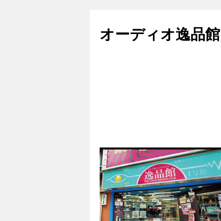
コ
ン
オーディオ逸品館
テ
ン
ツ
へ
ス
キ
ッ
プ