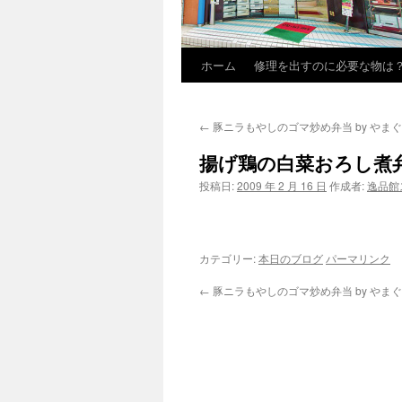
ホーム
修理を出すのに必要な物は
←
豚ニラもやしのゴマ炒め弁当 by やまぐち
揚げ鶏の白菜おろし煮弁当
投稿日:
2009 年 2 月 16 日
作成者:
逸品館
カテゴリー:
本日のブログ
パーマリンク
←
豚ニラもやしのゴマ炒め弁当 by やまぐち