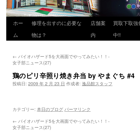
ホー
修理を出すのに必要な
店舗案
買取下取強
ム
物は？
内
中!!
←
バイオハザード5を大画面でやってみたい！！-
女子部ニュース(27)
鶏のピリ辛照り焼き弁当 by やまぐち #4
投稿日:
2009 年 2 月 23 日
作成者:
逸品館スタッフ
カテゴリー:
本日のブログ
パーマリンク
←
バイオハザード5を大画面でやってみたい！！-
女子部ニュース(27)