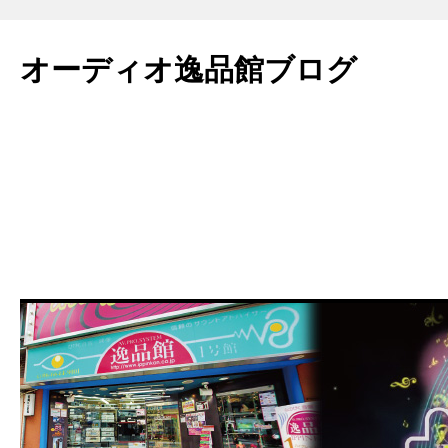
コ
ン
オーディオ逸品館ブログ
テ
ン
ツ
へ
ス
キ
ッ
プ