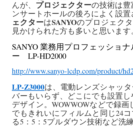
プロジェクター
んが、
の技術は豊
ンサートホールの後ろによく設置
ェクター
SANYO
は
のプロジェクタ
見かけられた方も多いと思います
SANYO 業務用プロフェッショ
ー LP-HD2000
http://www.sanyo-lcdp.com/product/hd
LP-Z3000
は、電動レンズシャッタ
バーもいらず、どこにでも設置し
デザイン。WOWWOWなどで録画
でもきれいにフィルムと同じ24
る5：5：5プルダウン技術など洗