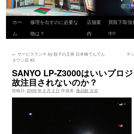
ホー
修理を出すのに必要な
店舗案
買取下取強
ム
物は？
内
中!!
←
サービスランチ by 餃子の王将 日本橋でんでん
チン
タウン店 #2
SANYO LP-Z3000はいい
故注目されないのか？
投稿日:
2009 年 3 月 3 日
作成者:
逸品館 古谷