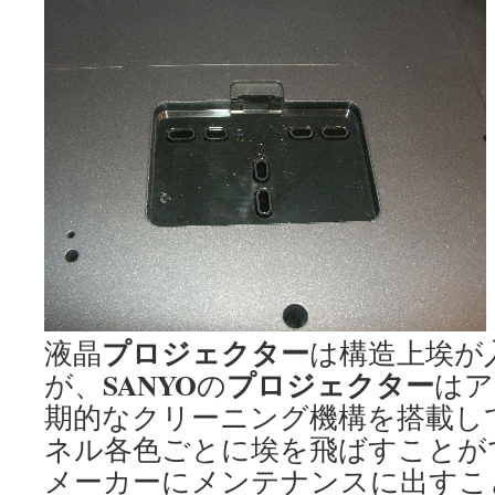
プロジェクター
液晶
は構造上埃が
SANYO
プロジェクター
が、
の
はア
期的なクリーニング機構を搭載し
ネル各色ごとに埃を飛ばすことが
メーカーにメンテナンスに出すこ