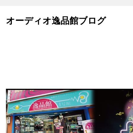
コ
ン
オーディオ逸品館ブログ
テ
ン
ツ
へ
ス
キ
ッ
プ