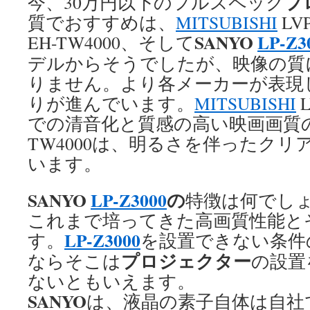
プ
今、30万円以下のフルスペック
質でおすすめは、
MITSUBISHI
LVP
SANYO
LP-Z3
EH-TW4000、そして
デルからそうでしたが、映像の質
りません。より各メーカーが表現
りが進んでいます。
MITSUBISHI
L
での清音化と質感の高い映画画質
TW4000は、明るさを伴ったク
います。
SANYO
LP-Z3000
の
特徴は何でし
これまで培ってきた高画質性能と
LP-Z3000
す。
を設置できない条件
プロジェクター
ならそこは
の設置
ないともいえます。
SANYO
は、液晶の素子自体は自社