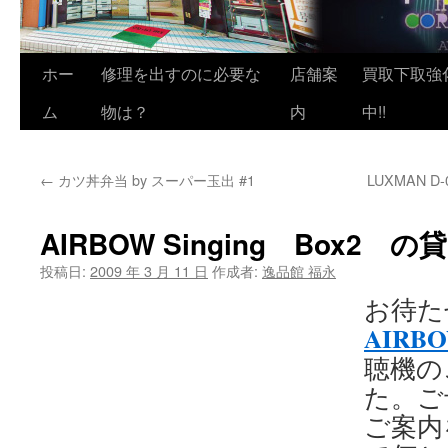
ホー
修理を出すのに必要な
店舗案
買取下取強
ム
物は？
内
中!!
←
カツ丼弁当 by スーパー玉出 #1
LUXMAN 
AIRBOW Singing Box2
投稿日:
2009 年 3 月 11 日
作成者:
逸品館 福永
お待た
AIRB
聴機の
た。ご
ご案内