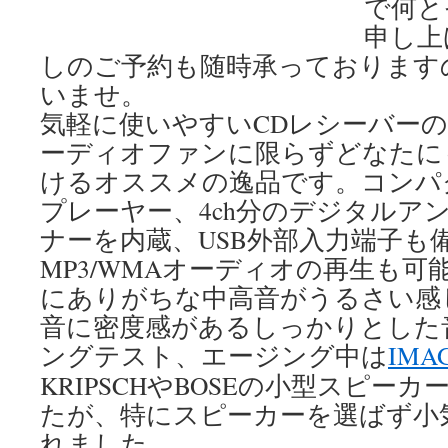
で何と
申し上
しのご予約も随時承っております
いませ。
気軽に使いやすいCDレシーバー
ーディオファンに限らずどなたに
けるオススメの逸品です。コンパ
プレーヤー、4ch分のデジタルアン
ナーを内蔵、USB外部入力端子も
MP3/WMAオーディオの再生も
にありがちな中高音がうるさい感
音に密度感があるしっかりとした
ングテスト、エージング中は
IMAG
KRIPSCHやBOSEの小型スピー
たが、特にスピーカーを選ばず小
れました。