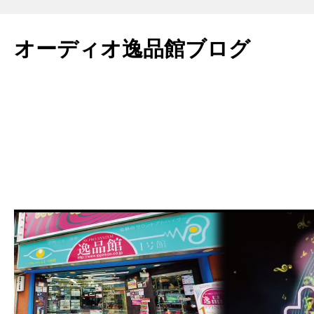
コ
ン
オーディオ逸品館ブログ
テ
ン
ツ
へ
ス
キ
ッ
プ