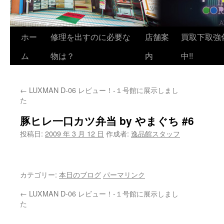
ホー
修理を出すのに必要な
店舗案
買取下取強
ム
物は？
内
中!!
←
LUXMAN D-06 レビュー！-１号館に展示しまし
た
豚ヒレ一口カツ弁当 by やまぐち #6
投稿日:
2009 年 3 月 12 日
作成者:
逸品館スタッフ
カテゴリー:
本日のブログ
パーマリンク
←
LUXMAN D-06 レビュー！-１号館に展示しまし
た