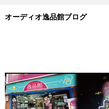
コ
ン
オーディオ逸品館ブログ
テ
ン
ツ
へ
ス
キ
ッ
プ