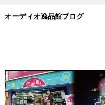
コ
ン
オーディオ逸品館ブログ
テ
ン
ツ
へ
ス
キ
ッ
プ