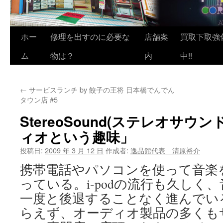
ホー
修理を出すのに必要な
店舗案
買取下取強
ム
物は？
内
中!!
←
サービスランチ by 餃子の王将 日本橋でんでん
タウン店 #5
StereoSound(ステレオサウン
ィオという趣味」
投稿日:
2009 年 3 月 12 日
作成者:
逸品館代表 清原裕介
携帯電話やパソコンを使って音楽
っている。i-podの流行も久しく
一度と後退することなく進んでい
らえず、オーディオ製品の多くも