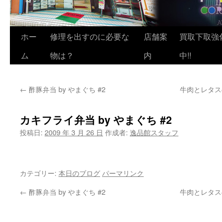
ホー
修理を出すのに必要な
店舗案
買取下取強
ム
物は？
内
中!!
←
酢豚弁当 by やまぐち #2
牛肉とレタス
カキフライ弁当 by やまぐち #2
投稿日:
2009 年 3 月 26 日
作成者:
逸品館スタッフ
カテゴリー:
本日のブログ
パーマリンク
←
酢豚弁当 by やまぐち #2
牛肉とレタス