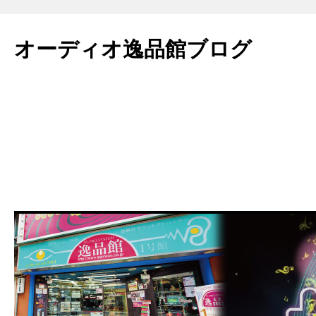
コ
ン
オーディオ逸品館ブログ
テ
ン
ツ
へ
ス
キ
ッ
プ