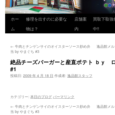
ホー
修理を出すのに必要な
店舗案
買取下取強
ム
物は？
内
中!!
←
牛肉とチンゲンサイのオイスターソース炒め弁
逸品館メル
当 by やまぐち #3
絶品チーズバーガーと産直ポテト ｂｙ ロ
#1
投稿日:
2009 年 4 月 18 日
作成者:
逸品館スタッフ
カテゴリー:
本日のブログ
パーマリンク
←
牛肉とチンゲンサイのオイスターソース炒め弁
逸品館メル
当 by やまぐち #3