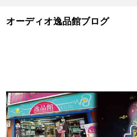
コ
ン
オーディオ逸品館ブログ
テ
ン
ツ
へ
ス
キ
ッ
プ