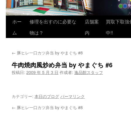
ホー
修理を出すのに必要な
店舗案
買取下取強
ム
物は？
内
中!!
←
豚ヒレ一口カツ弁当 by やまぐち #8
牛肉焼肉風炒め弁当 by やまぐち #6
投稿日:
2009 年 5 月 3 日
作成者:
逸品館スタッフ
カテゴリー:
本日のブログ
パーマリンク
←
豚ヒレ一口カツ弁当 by やまぐち #8