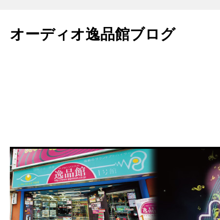
コ
ン
オーディオ逸品館ブログ
テ
ン
ツ
へ
ス
キ
ッ
プ