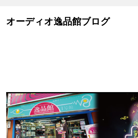
コ
ン
オーディオ逸品館ブログ
テ
ン
ツ
へ
ス
キ
ッ
プ