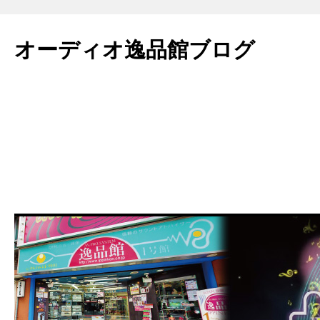
コ
ン
オーディオ逸品館ブログ
テ
ン
ツ
へ
ス
キ
ッ
プ