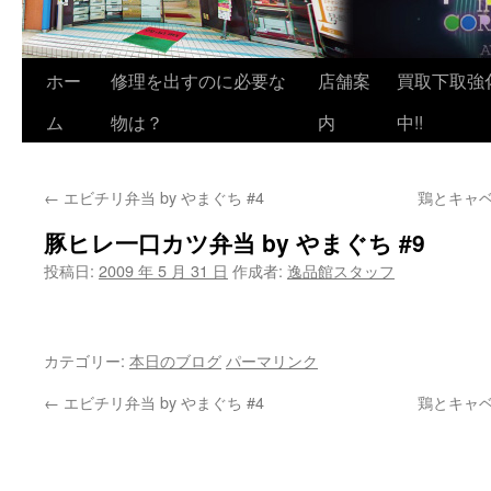
ホー
修理を出すのに必要な
店舗案
買取下取強
ム
物は？
内
中!!
←
エビチリ弁当 by やまぐち #4
鶏とキャベ
豚ヒレ一口カツ弁当 by やまぐち #9
投稿日:
2009 年 5 月 31 日
作成者:
逸品館スタッフ
カテゴリー:
本日のブログ
パーマリンク
←
エビチリ弁当 by やまぐち #4
鶏とキャベ