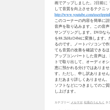
画でアップしました。2日前に
して音質を向上させるテクニッ
http://www.youtube.com/user/ippin
このコーナーの内容を簡単に説明
音声を取り込みます。この音声を「
サンプリングします。DVDなら48kHz/
を88.2kHz/24bitに変換
るのです。ノートパソコンで作
ても音質の改善を確認できるほ
アップコンバートした音声は、
トで取り出して、オーディオシ
恵に預かれる分けではありませ
す。ただし、申し訳ありません
まだあまり詳しくありません。
ソフトなどにつきましてのご質
し上げます。
カテゴリー:
メルマガ
,
社長のうんちく
タグ