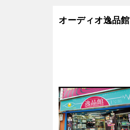
コ
ン
オーディオ逸品館
テ
ン
ツ
へ
ス
キ
ッ
プ