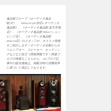
逸品館グループ《オーディオ逸品
館.JP》、《amazon pay対応e.オーディオ
逸品館》、《オーディオ逸品館 楽天市場
店》、《オーディオ逸品館 Yahoo!ショッ
ピング店》、《オーディオ逸品館
amazon店》のスタッフが、オススメ情報
をご紹介します！オーディオ全般からホ
ームシアター、スピーカー、セッティン
グなどなど役立つ情報満載です！関連ブ
ログの検索もこちらから。 ※※ブログ記
事中の販売価格は、掲載当時の消費税率
に基づいて表記しております。