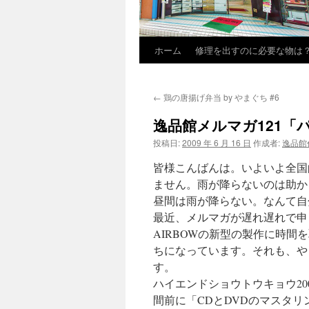
ホーム
修理を出すのに必要な物は
←
鶏の唐揚げ弁当 by やまぐち #6
逸品館メルマガ121
投稿日:
2009 年 6 月 16 日
作成者:
逸品館
皆様こんばんは。いよいよ全国
ません。雨が降らないのは助か
昼間は雨が降らない。なんて自
最近、メルマガが遅れ遅れで申
AIRBOWの新型の製作に時
ちになっています。それも、や
す。
ハイエンドショウトウキョウ20
間前に「CDとDVDのマスタリ