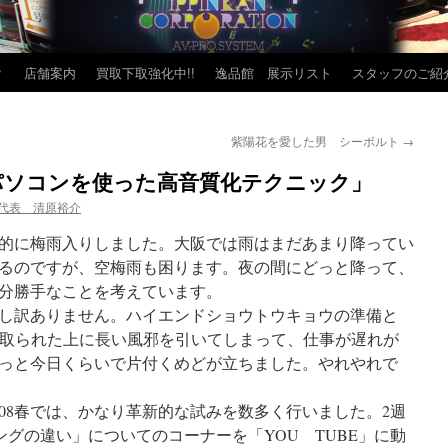
？
店舗案内
買取下取強化中!!
逸品館 展示リスト
スタッフのご紹
紫陽花を愛した男 シーボルト
→
「パソコンを使った高音質化テクニック」
代表 清原裕介
的に梅雨入りしました。大阪では雨はまだあまり降ってい
るのですが、空梅雨も困ります。夜の間にどっと降って、
分勝手なことを考えています。
し訳ありません。ハイエンドショウトウキョウの準備と
間を取られた上に長い風邪を引いてしまって、仕事が遅れが
っと今日くらいで片付くめどが立ちました。やれやれで
08春では、かなり革新的な試みを数多く行いました。2週
ングの違い」についてのコーナーを「YOU TUBE」に動