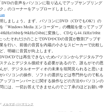
「DVDの音声をパソコンに取り込んでアップサンプリング
ク」のコーナーをアップロードしました。
kan
しましょう。まず、パソコンにDVD（CDでもOK!）の
Windows Media エンコーダー」の機能を使ってアップ
16bitを96kHz/24bitに変換し、CDなら44.1kHz/16bit
します。たったそれだけのことでDVDやCDの音質が数割アップす
業を行い、前後の音質を内蔵の小さなスピーカーで比較し
ど、明確に音質が向上します。
DVD/CDでは再生できないためパソコンからデジタルアウ
ステムとデジタル接続する必要があるので、誰もがその恩
んが、デジタルオーディオの未来を垣間見られると思いま
がパソコンの操作、ソフトの選択などは専門外なので私も
アップコーンバーとに関する操作などの方法やパソコンの
問には、一切お答えできませんのでご了承のほどお願い申
:
メルマガ
パーマリンク