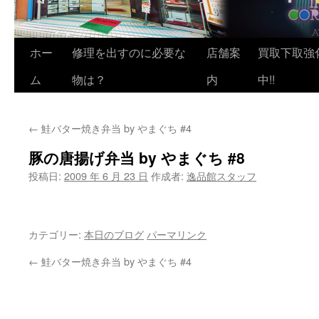
ホー
修理を出すのに必要な
店舗案
買取下取強
ム
物は？
内
中!!
←
鮭バター焼き弁当 by やまぐち #4
豚の唐揚げ弁当 by やまぐち #8
投稿日:
2009 年 6 月 23 日
作成者:
逸品館スタッフ
カテゴリー:
本日のブログ
パーマリンク
←
鮭バター焼き弁当 by やまぐち #4