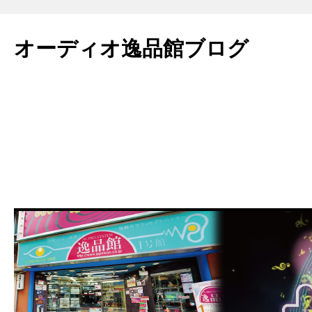
コ
ン
オーディオ逸品館ブログ
テ
ン
ツ
へ
ス
キ
ッ
プ