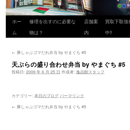
ホー
修理を出すのに必要な
店舗案
買取下取強
ム
物は？
内
中!!
←
豚しゃぶゴマだれ弁当 by やまぐち #5
天ぷらの盛り合わせ弁当 by やまぐち #5
投稿日:
2009 年 6 月 25 日
作成者:
逸品館スタッフ
カテゴリー:
本日のブログ
パーマリンク
←
豚しゃぶゴマだれ弁当 by やまぐち #5