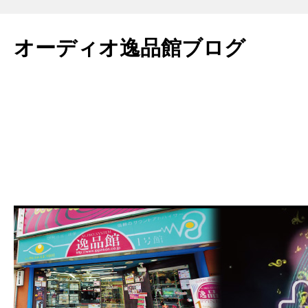
コ
ン
オーディオ逸品館ブログ
テ
ン
ツ
へ
ス
キ
ッ
プ