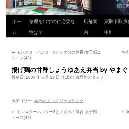
ホー
修理を出すのに必要な
店舗案
買取下取強
ム
物は？
内
中!!
←
モンスターハンター3とメダカの飼育-女子部ニ
牛肉
ュース(43)
揚げ鶏の甘酢しょうゆあえ弁当 by やまぐち
投稿日:
2009 年 6 月 29 日
作成者:
逸品館スタッフ
カテゴリー:
本日のブログ
パーマリンク
←
モンスターハンター3とメダカの飼育-女子部ニ
牛肉
ュース(43)