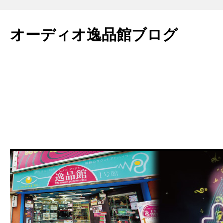
コ
ン
オーディオ逸品館ブログ
テ
ン
ツ
へ
ス
キ
ッ
プ