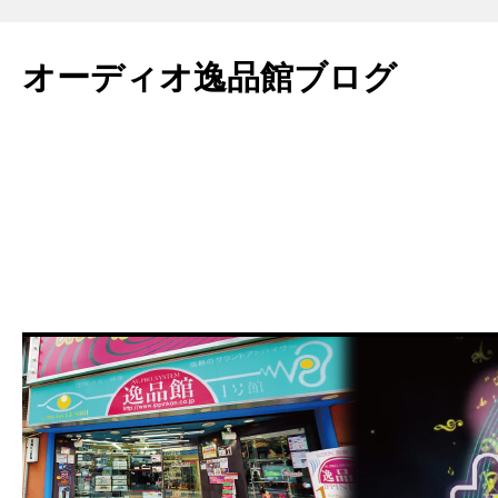
コ
ン
オーディオ逸品館ブログ
テ
ン
ツ
へ
ス
キ
ッ
プ