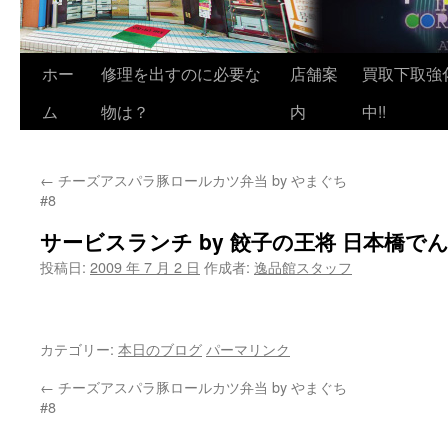
ホー
修理を出すのに必要な
店舗案
買取下取強
ム
物は？
内
中!!
←
チーズアスパラ豚ロールカツ弁当 by やまぐち
#8
サービスランチ by 餃子の王将 日本橋でん
投稿日:
2009 年 7 月 2 日
作成者:
逸品館スタッフ
カテゴリー:
本日のブログ
パーマリンク
←
チーズアスパラ豚ロールカツ弁当 by やまぐち
#8