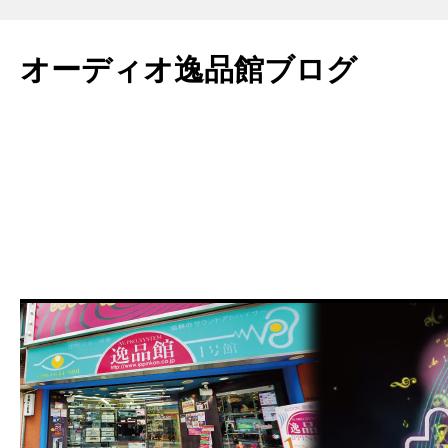
コ
ン
オーディオ逸品館ブログ
テ
ン
ツ
へ
ス
キ
ッ
プ