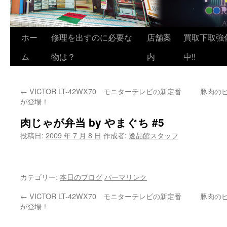
ホー
修理を出すのに必要な
店舗案
買取下取強
ム
物は？
内
中!!
←
VICTOR LT-42WX70 モニターテレビの新定番
豚肉のピ
が登場！
肉じゃが弁当 by やまぐち #5
投稿日:
2009 年 7 月 8 日
作成者:
逸品館スタッフ
カテゴリー:
本日のブログ
パーマリンク
←
VICTOR LT-42WX70 モニターテレビの新定番
豚肉のピ
が登場！