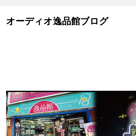
コ
ン
オーディオ逸品館ブログ
テ
ン
ツ
へ
ス
キ
ッ
プ