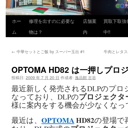
ホー
修理を出すのに必要な
店舗案
買取下取強
ム
物は？
内
中!!
←
中華セットとご飯 by スーパー玉出 #1
牛肉とレタス
OPTOMA HD82 は一押しプ
投稿日:
2009 年 7 月 20 日
作成者:
逸品館 古谷
最近新しく発売されるDLPのプロ
プロジェクタ
なっており、DLPの
様に案内をする機会が少なくなっ
OPTOMA
HD82
最近は、
の登場で