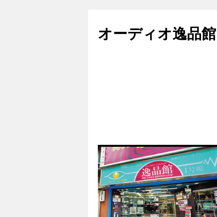
コ
ン
オーディオ逸品館
テ
ン
ツ
へ
ス
キ
ッ
プ