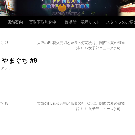
？
店舗案内
買取下取強化中!!
逸品館 展示リスト
スタッフのご紹
 #8
大阪のPL花火芸術と奈良の灯花会は、関西の夏の風物
詩！！-女子部ニュース(46)
→
 やまぐち #9
スタッフ
 #8
大阪のPL花火芸術と奈良の灯花会は、関西の夏の風物
詩！！-女子部ニュース(46)
→