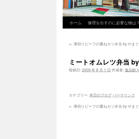
ホーム
修理を出すのに必要な物は
←
薄切りビーフの重ねカツ弁当 by やまぐち
ミートオムレツ弁当 by
投稿日:
2009 年 8 月 1 日
作成者:
逸品館
カテゴリー:
本日のブログ
パーマリンク
←
薄切りビーフの重ねカツ弁当 by やまぐち