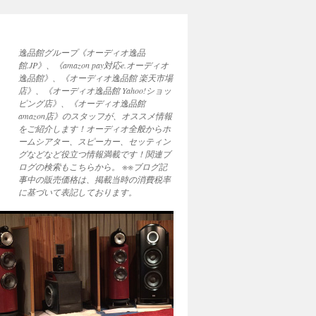
逸品館グループ《オーディオ逸品
館.JP》、《amazon pay対応e.オーディオ
逸品館》、《オーディオ逸品館 楽天市場
店》、《オーディオ逸品館 Yahoo!ショッ
ピング店》、《オーディオ逸品館
amazon店》のスタッフが、オススメ情報
をご紹介します！オーディオ全般からホ
ームシアター、スピーカー、セッティン
グなどなど役立つ情報満載です！関連ブ
ログの検索もこちらから。 ※※ブログ記
事中の販売価格は、掲載当時の消費税率
に基づいて表記しております。