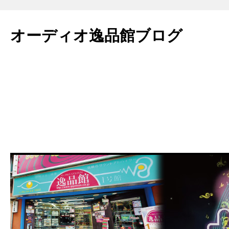
コ
ン
オーディオ逸品館ブログ
テ
ン
ツ
へ
ス
キ
ッ
プ