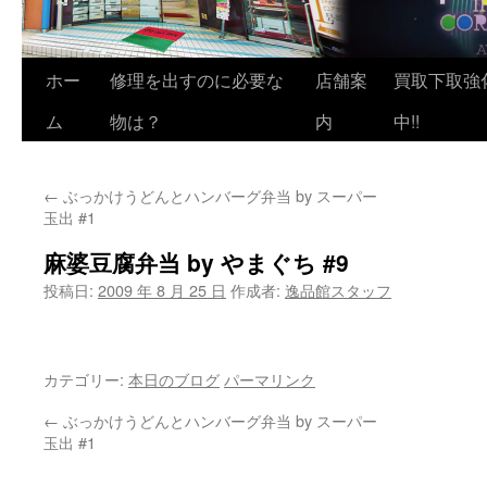
ホー
修理を出すのに必要な
店舗案
買取下取強
ム
物は？
内
中!!
←
ぶっかけうどんとハンバーグ弁当 by スーパー
玉出 #1
麻婆豆腐弁当 by やまぐち #9
投稿日:
2009 年 8 月 25 日
作成者:
逸品館スタッフ
カテゴリー:
本日のブログ
パーマリンク
←
ぶっかけうどんとハンバーグ弁当 by スーパー
玉出 #1