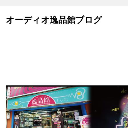
コ
ン
オーディオ逸品館ブログ
テ
ン
ツ
へ
ス
キ
ッ
プ