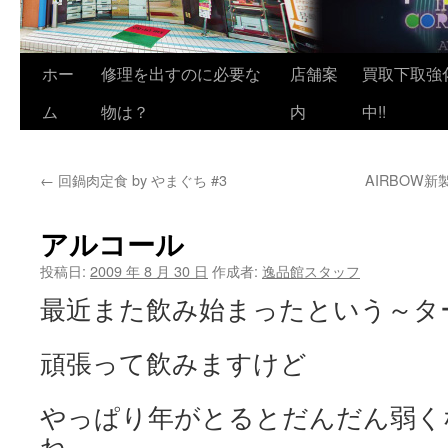
ホー
修理を出すのに必要な
店舗案
買取下取強
ム
物は？
内
中!!
←
回鍋肉定食 by やまぐち #3
AIRBOW新
アルコール
投稿日:
2009 年 8 月 30 日
作成者:
逸品館スタッフ
最近また飲み始まったという～タ
頑張って飲みますけど
やっぱり年がとるとだんだん弱く
ね。。。。