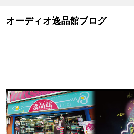
コ
ン
オーディオ逸品館ブログ
テ
ン
ツ
へ
ス
キ
ッ
プ