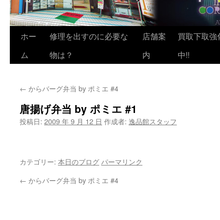
ホー
修理を出すのに必要な
店舗案
買取下取強
ム
物は？
内
中!!
←
からバーグ弁当 by ポミエ #4
唐揚げ弁当 by ポミエ #1
投稿日:
2009 年 9 月 12 日
作成者:
逸品館スタッフ
カテゴリー:
本日のブログ
パーマリンク
←
からバーグ弁当 by ポミエ #4