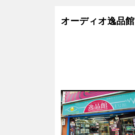
コ
ン
オーディオ逸品館
テ
ン
ツ
へ
ス
キ
ッ
プ