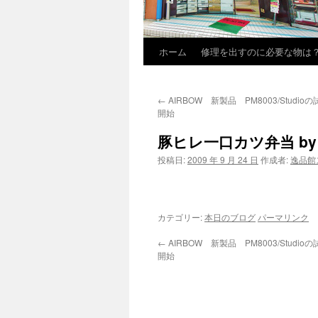
ホーム
修理を出すのに必要な物は
←
AIRBOW 新製品 PM8003/Studi
開始
豚ヒレ一口カツ弁当 by 
投稿日:
2009 年 9 月 24 日
作成者:
逸品館
カテゴリー:
本日のブログ
パーマリンク
←
AIRBOW 新製品 PM8003/Studi
開始