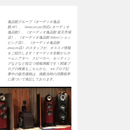
逸品館グループ《オーディオ逸品
館.JP》、《amazon pay対応e.オーディオ
逸品館》、《オーディオ逸品館 楽天市場
店》、《オーディオ逸品館 Yahoo!ショッ
ピング店》、《オーディオ逸品館
amazon店》のスタッフが、オススメ情報
をご紹介します！オーディオ全般からホ
ームシアター、スピーカー、セッティン
グなどなど役立つ情報満載です！関連ブ
ログの検索もこちらから。 ※※ブログ記
事中の販売価格は、掲載当時の消費税率
に基づいて表記しております。