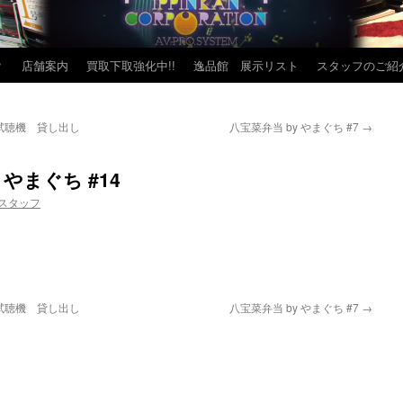
？
店舗案内
買取下取強化中!!
逸品館 展示リスト
スタッフのご紹
oの試聴機 貸し出し
八宝菜弁当 by やまぐち #7
→
やまぐち #14
スタッフ
oの試聴機 貸し出し
八宝菜弁当 by やまぐち #7
→