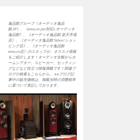
逸品館グループ《オーディオ逸品
館.JP》、《amazon pay対応e.オーディオ
逸品館》、《オーディオ逸品館 楽天市場
店》、《オーディオ逸品館 Yahoo!ショッ
ピング店》、《オーディオ逸品館
amazon店》のスタッフが、オススメ情報
をご紹介します！オーディオ全般からホ
ームシアター、スピーカー、セッティン
グなどなど役立つ情報満載です！関連ブ
ログの検索もこちらから。 ※※ブログ記
事中の販売価格は、掲載当時の消費税率
に基づいて表記しております。