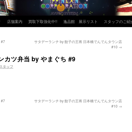
？
店舗案内
買取下取強化中!!
逸品館 展示リスト
スタッフのご紹
#7
サタデーランチ by 餃子の王将 日本橋でんでんタウン店
#10
→
ツ弁当 by やまぐち #9
スタッフ
#7
サタデーランチ by 餃子の王将 日本橋でんでんタウン店
#10
→