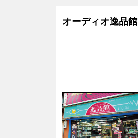
コ
ン
オーディオ逸品館
テ
ン
ツ
へ
ス
キ
ッ
プ