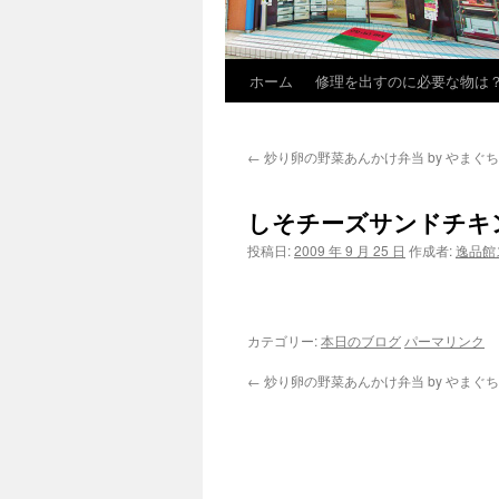
ホーム
修理を出すのに必要な物は
←
炒り卵の野菜あんかけ弁当 by やまぐち 
しそチーズサンドチキンカ
投稿日:
2009 年 9 月 25 日
作成者:
逸品館
カテゴリー:
本日のブログ
パーマリンク
←
炒り卵の野菜あんかけ弁当 by やまぐち 