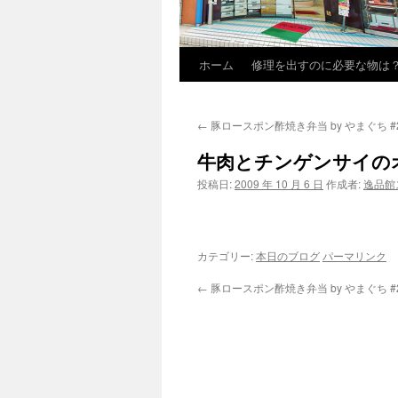
ホーム
修理を出すのに必要な物は
←
豚ロースポン酢焼き弁当 by やまぐち #
牛肉とチンゲンサイのオ
投稿日:
2009 年 10 月 6 日
作成者:
逸品館
カテゴリー:
本日のブログ
パーマリンク
←
豚ロースポン酢焼き弁当 by やまぐち #