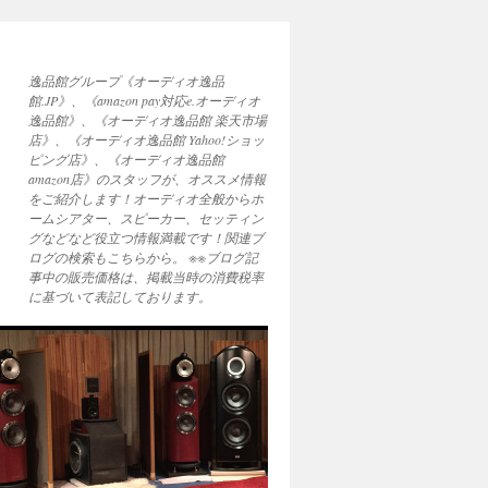
逸品館グループ《オーディオ逸品
館.JP》、《amazon pay対応e.オーディオ
逸品館》、《オーディオ逸品館 楽天市場
店》、《オーディオ逸品館 Yahoo!ショッ
ピング店》、《オーディオ逸品館
amazon店》のスタッフが、オススメ情報
をご紹介します！オーディオ全般からホ
ームシアター、スピーカー、セッティン
グなどなど役立つ情報満載です！関連ブ
ログの検索もこちらから。 ※※ブログ記
事中の販売価格は、掲載当時の消費税率
に基づいて表記しております。