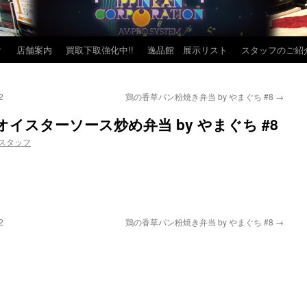
？
店舗案内
買取下取強化中!!
逸品館 展示リスト
スタッフのご紹
2
鶏の香草パン粉焼き弁当 by やまぐち #8
→
イスターソース炒め弁当 by やまぐち #8
スタッフ
2
鶏の香草パン粉焼き弁当 by やまぐち #8
→