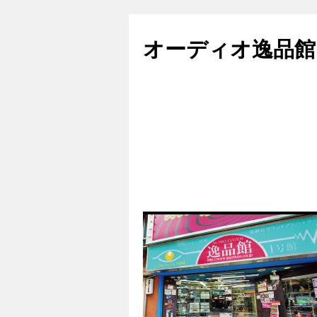
コ
ン
オーディオ逸品館
テ
ン
ツ
へ
ス
キ
ッ
プ